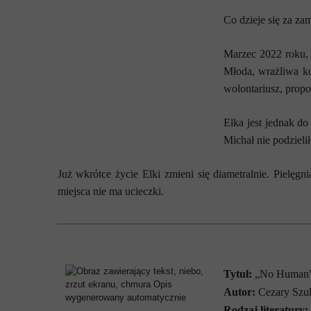
Co dzieje się za z
Marzec 2022 roku, 
Młoda, wrażliwa ko
wolontariusz, propo
Elka jest jednak do
Michał nie podzieli
Już wkrótce życie Elki zmieni się diametralnie. Pielęgn
miejsca nie ma ucieczki.
Tytuł:
„No Human
Autor:
Cezary Szul
Rodzaj literatury: