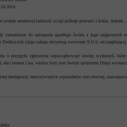
.10.2024
o wojnie atomowej ludzkość wciąż próbuje powstać z kolan. Jednak…
ały zatrudnione do sprzątania upadłego świata z jego najgorszyc
zy Dreliszczuk i jego załoga otrzymują wezwanie S.O.S. od znajdującej 
zja o przyjęciu zgłoszenia zapoczątkowuje lawinę wydarzeń, które
, siła i humor Lisa, wiedza Sary oraz świeże spojrzenie Diany wystarcz
znej inteligencji, nieoczywistych sojuszników oraz dawnej, zaawansow
linka