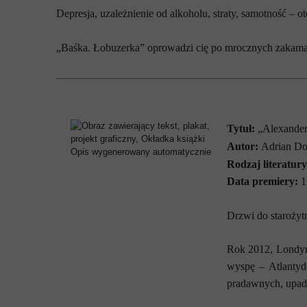
Depresja, uzależnienie od alkoholu, straty, samotność – ot
„Baśka. Łobuzerka” oprowadzi cię po mrocznych zakamar
Tytuł:
„Alexander
Autor:
Adrian Do
Rodzaj literatury
Data premiery:
1
Drzwi do starożyt
Rok 2012, Londyn
wyspę – Atlantyd
pradawnych, upadł