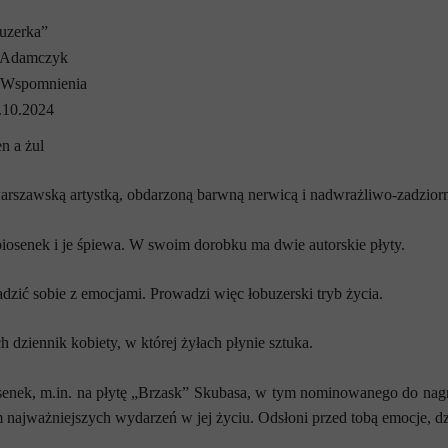
uzerka”
 Adamczyk
Wspomnienia
.10.2024
n a żul
warszawską artystką, obdarzoną barwną nerwicą i nadwrażliwo-zadziorn
piosenek i je śpiewa. W swoim dorobku ma dwie autorskie płyty.
dzić sobie z emocjami. Prowadzi więc łobuzerski tryb życia.
 dziennik kobiety, w której żyłach płynie sztuka.
enek, m.in. na płytę „Brzask” Skubasa, w tym nominowanego do nagr
 najważniejszych wydarzeń w jej życiu. Odsłoni przed tobą emocje, dzi