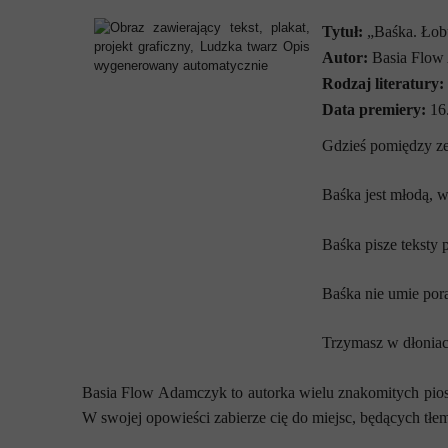
Tytuł:
„Baśka. Łob
Autor:
Basia Flow
Rodzaj literatury:
Data premiery:
16
Gdzieś pomiędzy ze
Baśka jest młodą, 
Baśka pisze teksty 
Baśka nie umie pora
Trzymasz w dłoniach
Basia Flow Adamczyk to autorka wielu znakomitych pios
W swojej opowieści zabierze cię do miejsc, będących tłem