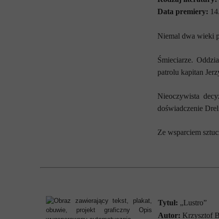
Data premiery:
14
Niemal dwa wieki p
Śmieciarze. Oddzi
patrolu kapitan Jer
Nieoczywista decy
doświadczenie Dreli
Ze wsparciem sztuc
Tytuł:
„Lustro”
Autor:
Krzysztof B