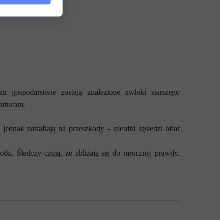
gospodarstwie zostają znalezione zwłoki starszego
orturom.
dnak natrafiają na przeszkody – nieufni sąsiedzi ofiar
i. Śledczy czują, że zbliżają się do mrocznej prawdy.