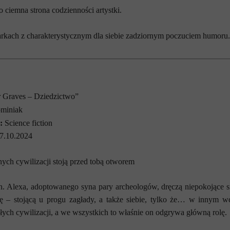
o ciemna strona codzienności artystki.
kach z charakterystycznym dla siebie zadziornym poczuciem humoru.
 Graves – Dziedzictwo”
miniak
:
Science fiction
7.10.2024
nych cywilizacji stoją przed tobą otworem
. Alexa, adoptowanego syna pary archeologów, dręczą niepokojące s
ę – stojącą u progu zagłady, a także siebie, tylko że… w innym w
ych cywilizacji, a we wszystkich to właśnie on odgrywa główną rolę.