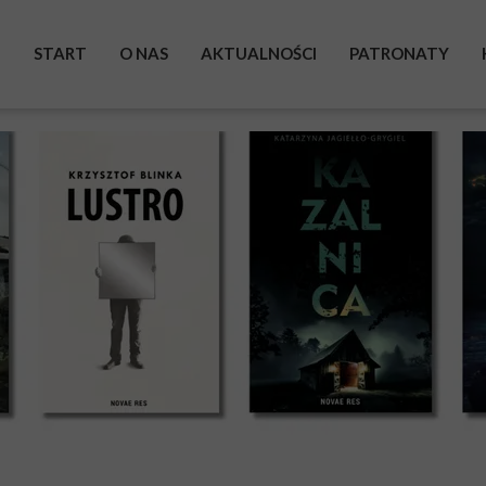
START
O NAS
AKTUALNOŚCI
PATRONATY
BOHATEROWIE
WYSTAWA
ZRZUTKA
POMAGAM