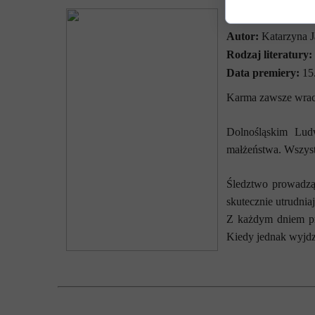
Tytuł:
„Kazalnica”
Autor:
Katarzyna J
Rodzaj literatury:
Data premiery:
15
Karma zawsze wraca
Dolnośląskim Lud
małżeństwa. Wszystk
Śledztwo prowadzą
skutecznie utrudnia
Z każdym dniem prz
Kiedy jednak wyjdz