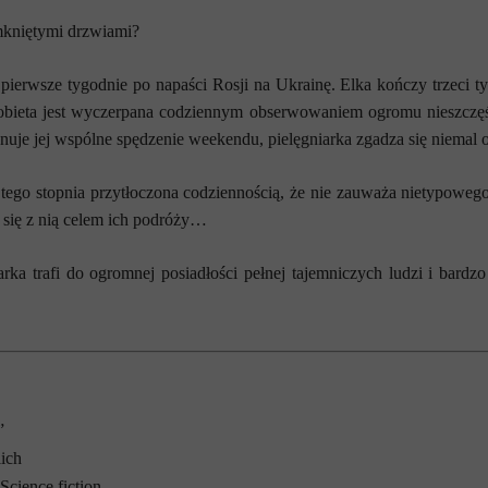
amkniętymi drzwiami?
pierwsze tygodnie po napaści Rosji na Ukrainę. Elka kończy trzeci 
bieta jest wyczerpana codziennym obserwowaniem ogromu nieszczęść,
nuje jej wspólne spędzenie weekendu, pielęgniarka zgadza się niemal o
 tego stopnia przytłoczona codziennością, że nie zauważa nietypowego
ł się z nią celem ich podróży…
iarka trafi do ogromnej posiadłości pełnej tajemniczych ludzi i bardz
”
ich
Science fiction