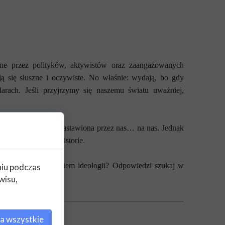
ne przez polityków, aktywistów oraz zaangażowanych
ją się słuszne i oczywiste. No właśnie: wydają, bo gdy
ndarach. Jeśli przyjrzymy się naszemu światu uważniej,
 są niczym pułapka zastawiona przez nas… na nas. Jednak
 w tej publikacji historie.
oże już tylko zlepkiem ideologii? Odpowiedzi szukaj w
niu podczas
wisu,
a wszystkie