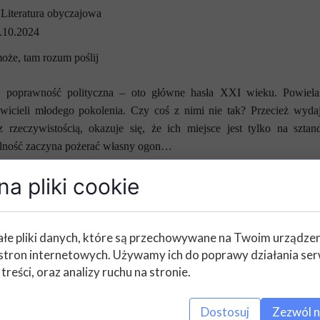
Literatura obyczajowa
.10.2024
oże, tam rozum poślij
, poprawność polityczna – oto główne hasła XXI wieku. Powiela
awicieli młodego pokolenia. Czy coś z nimi nie tak? Przecież wyda
 rzeczywistością, okazuje się, że ich miejsce jest tylko na szta
olność zaczyna pożerać własny ogon…
a pliki cookie
łyskotliwy sposób analizuje absurdy współczesnej mentalności, które
zeba znaleźć odpowiednią perspektywę – właśnie w tym pomagają zebrane
j, a kim będziesz jutro? Czy na pewno jesteś jeszcze sobą… czy m
łe pliki danych, które są przechowywane na Twoim urządze
stron internetowych. Używamy ich do poprawy działania ser
 treści, oraz analizy ruchu na stronie.
Dostosuj
Zezwól n