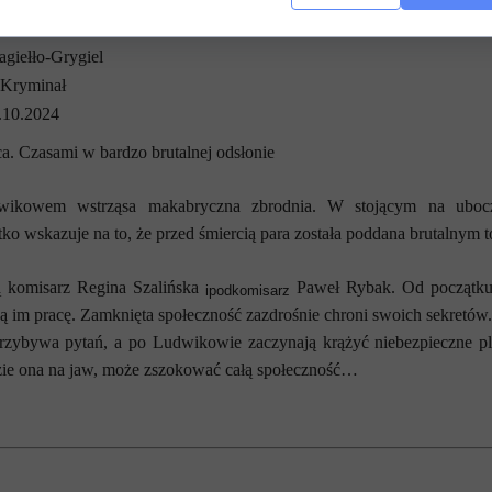
agiełło-Grygiel
Kryminał
.10.2024
. Czasami w bardzo brutalnej odsłonie
wikowem wstrząsa makabryczna zbrodnia. W stojącym na uboczu 
o wskazuje na to, że przed śmiercią para została poddana brutalnym t
 komisarz Regina Szalińska
Paweł Rybak. Od początku je
ipodkomisarz
ją im pracę. Zamknięta społeczność zazdrośnie chroni swoich sekretów.
ybywa pytań, a po Ludwikowie zaczynają krążyć niebezpieczne plotk
ie ona na jaw, może zszokować całą społeczność…