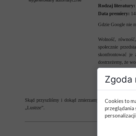
Rodzaj literatury:
Data premiery:
14
Gdzie Google nie m
Wolność, równość
społecznie przedst
skonfrontować je z
dostrzeżemy, że w
Zgoda n
Autor „Lustra” w b
aby ją dostrzec, tr
Skąd przyszliśmy i dokąd zmierzamy, kim byłeś wczora
Cookies to ma
„Lustrze”.
przeglądania 
personalizacji