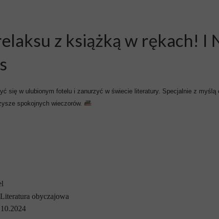
relaksu z książką w rękach! I
s
ć się w ulubionym fotelu i zanurzyć w świecie literatury. Specjalnie z myś
rzysze spokojnych wieczorów.
l
Literatura obyczajowa
.10.2024