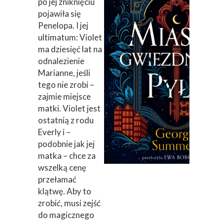
po jej zniknięciu
pojawiła się
Penelopa. I jej
ultimatum: Violet
ma dziesięć lat na
odnalezienie
Marianne, jeśli
tego nie zrobi –
zajmie miejsce
matki. Violet jest
ostatnią z rodu
Everly i –
podobnie jak jej
matka – chce za
wszelką cenę
przełamać
klątwę. Aby to
zrobić, musi zejść
do magicznego