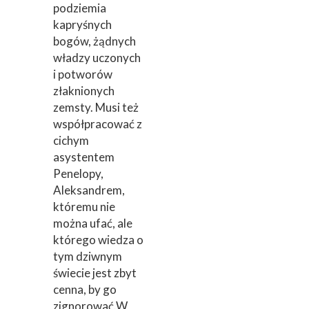
podziemia
kapryśnych
bogów, żądnych
władzy uczonych
i potworów
złaknionych
zemsty. Musi też
współpracować z
cichym
asystentem
Penelopy,
Aleksandrem,
któremu nie
można ufać, ale
którego wiedza o
tym dziwnym
świecie jest zbyt
cenna, by go
zignorować.W