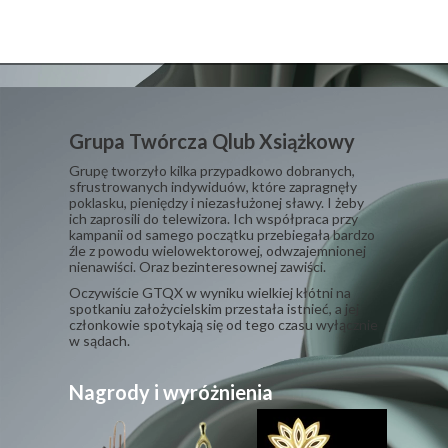
Grupa Twórcza Qlub Xsiążkowy
Grupę tworzyło kilka przypadkowo dobranych,
sfrustrowanych indywiduów, które zapragnęły
poklasku, pieniędzy i niezasłużonej sławy. I żeby
ich zaprosili do telewizora. Ich współpraca przy
kampanii od samego początku przebiegała bardzo
źle z powodu wielowektorowej, odwzajemnionej
nienawiści. Oraz bezinteresownej zawiści.
​Oczywiście GTQX w wyniku wielkiej kłótni na
spotkaniu założycielskim przestała istnieć, a jej
członkowie spotykają się od tego czasu wyłącznie
w sądach.
Nagrody i wyróżnienia