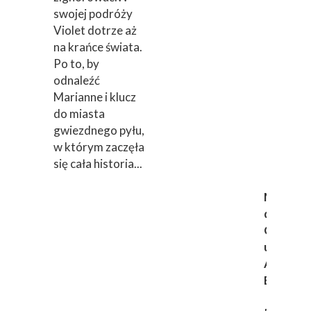
swojej podróży
Violet dotrze aż
na krańce świata.
Po to, by
odnaleźć
Marianne i klucz
do miasta
gwiezdnego pyłu,
w którym zaczęła
się cała historia...
Mroczn
dziedzi
Cykl: M
umysły, t
Alexand
Bracken