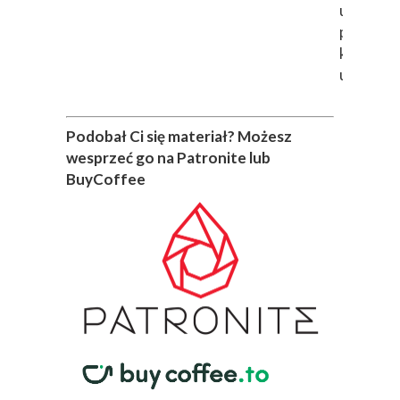
uratowa
przyjació
kiedyś i j
uratowal
Podobał Ci się materiał? Możesz
wesprzeć go na Patronite lub
BuyCoffee