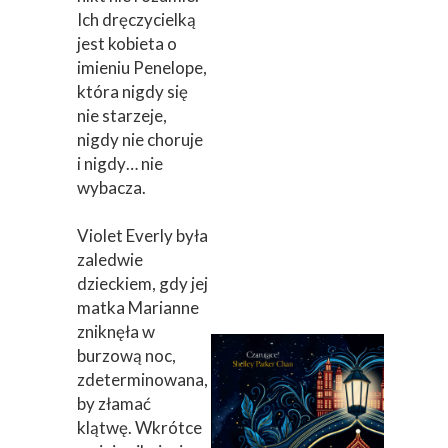
Ich dręczycielką
jest kobieta o
imieniu Penelope,
która nigdy się
nie starzeje,
nigdy nie choruje
i nigdy… nie
wybacza.
Violet Everly była
zaledwie
dzieckiem, gdy jej
matka Marianne
zniknęła w
burzową noc,
zdeterminowana,
by złamać
klątwę. Wkrótce