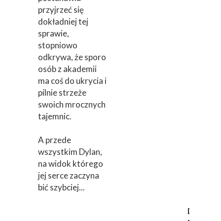
przyjrzeć się
dokładniej tej
sprawie,
stopniowo
odkrywa, że sporo
osób z akademii
ma coś do ukrycia i
pilnie strzeże
swoich mrocznych
tajemnic.
A przede
wszystkim Dylan,
na widok którego
jej serce zaczyna
bić szybciej...
Desire o