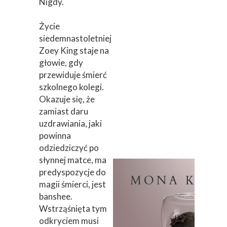
Nigdy.
Życie
siedemnastoletniej
Zoey King staje na
głowie, gdy
przewiduje śmierć
szkolnego kolegi.
Okazuje się, że
zamiast daru
uzdrawiania, jaki
powinna
odziedziczyć po
słynnej matce, ma
predyspozycje do
magii śmierci, jest
banshee.
Wstrząśnięta tym
odkryciem musi