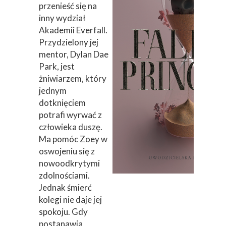
przenieść się na
inny wydział
Akademii Everfall.
Przydzielony jej
mentor, Dylan Dae
Park, jest
żniwiarzem, który
jednym
dotknięciem
potrafi wyrwać z
człowieka duszę.
Ma pomóc Zoey w
oswojeniu się z
nowoodkrytymi
zdolnościami.
Jednak śmierć
kolegi nie daje jej
spokoju. Gdy
postanawia