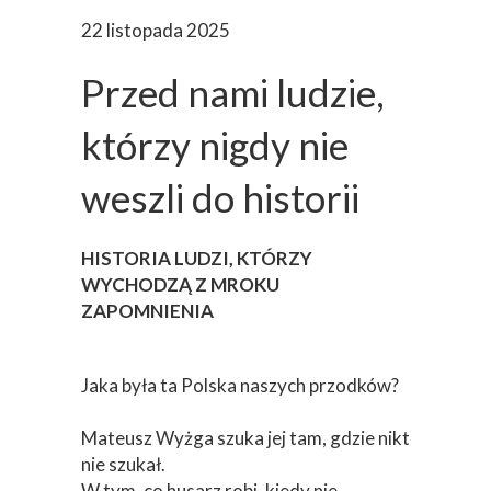
22 listopada 2025
Przed nami ludzie,
którzy nigdy nie
weszli do historii
HISTORIA LUDZI, KTÓRZY
WYCHODZĄ Z MROKU
ZAPOMNIENIA
Jaka była ta Polska naszych przodków?
Mateusz Wyżga szuka jej tam, gdzie nikt
nie szukał.
W tym, co husarz robi, kiedy nie