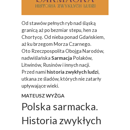
Od stawów pełnych ryb nad śląską
granicą aż po bezmiar stepu, hen za
Chortycę. Od nieba ponad Gdańskiem,
aż ku brzegom Morza Czarnego.
Oto Rzeczpospolita Obojga Narodów,
nadwiślańska
Sarmacja
Polaków,
Litwinów, Rusinów i innych nacji.
Przed nami
historia zwykłych ludzi
,
utkana ze śladów, których nie zatarły
upływające wieki.
MATEUSZ WYŻGA
Polska sarmacka.
Historia zwykłych