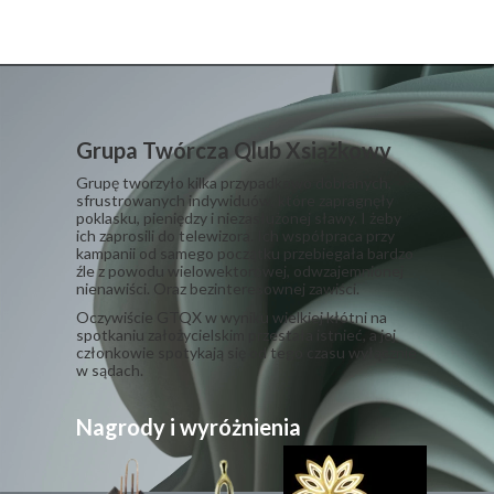
Grupa Twórcza Qlub Xsiążkowy
Grupę tworzyło kilka przypadkowo dobranych,
sfrustrowanych indywiduów, które zapragnęły
poklasku, pieniędzy i niezasłużonej sławy. I żeby
ich zaprosili do telewizora. Ich współpraca przy
kampanii od samego początku przebiegała bardzo
źle z powodu wielowektorowej, odwzajemnionej
nienawiści. Oraz bezinteresownej zawiści.
​Oczywiście GTQX w wyniku wielkiej kłótni na
spotkaniu założycielskim przestała istnieć, a jej
członkowie spotykają się od tego czasu wyłącznie
w sądach.
Nagrody i wyróżnienia