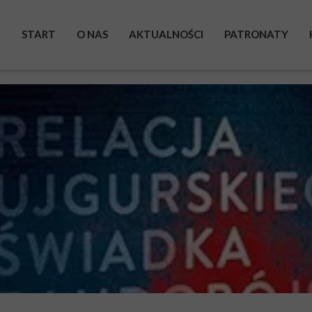
START
O NAS
AKTUALNOŚCI
PATRONATY
BOHATEROWIE
WYSTAWA
ZRZUTKA
POMAGAM