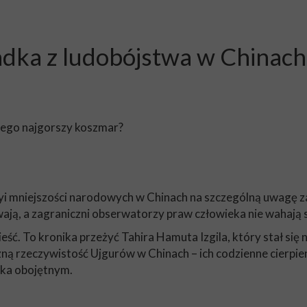
adka z ludobójstwa w Chinach 
cego najgorszy koszmar?
 szyi mniejszości narodowych w Chinach na szczególną uwagę 
ją, a zagraniczni obserwatorzy praw człowieka nie wahają się
eść. To kronika przeżyć Tahira Hamuta Izgila, który stał się
ną rzeczywistość Ujgurów w Chinach – ich codzienne cierpien
nika obojętnym.