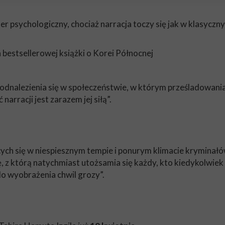
ller psychologiczny, chociaż narracja toczy się jak w klasyc
a bestsellerowej książki o Korei Północnej
 i odnalezienia się w społeczeństwie, w którym prześladowani
arracji jest zarazem jej siłą”.
ych się w niespiesznym tempie i ponurym klimacie kryminałó
, z którą natychmiast utożsamia się każdy, kto kiedykolwiek 
o wyobrażenia chwil grozy”.