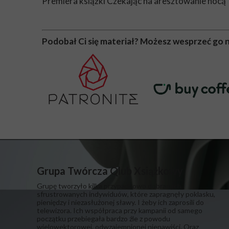
Premiera książki Czekając na aresztowanie nocą 
Podobał Ci się materiał? Możesz wesprzeć go 
Grupa Twórcza Qlub Xsiążkowy
Grupę tworzyło kilka przypadkowo dobranych,
sfrustrowanych indywiduów, które zapragnęły poklasku,
pieniędzy i niezasłużonej sławy. I żeby ich zaprosili do
telewizora. Ich współpraca przy kampanii od samego
początku przebiegała bardzo źle z powodu
wielowektorowej, odwzajemnionej nienawiści. Oraz