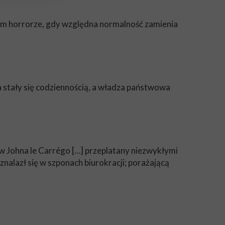
znym horrorze, gdy względna normalność zamienia
a stały się codziennością, a władza państwowa
w Johna le Carrégo […] przeplatany niezwykłymi
znalazł się w szponach biurokracji; porażającą