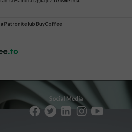
Tahira Hamuta Izgila już
10 kwietnia.
na Patronite lub BuyCoffee
Social Media