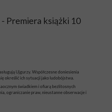
- Premiera książki 10
zasługują Ujgurzy. Współczesne doniesienia
 określić ich sytuacji jako ludobójstwa.
 naocznym świadkiem i ofiarą bezlitosnych
ia, ograniczanie praw, nieustanne obserwacje i