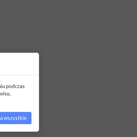
niu podczas
wisu,
a wszystkie