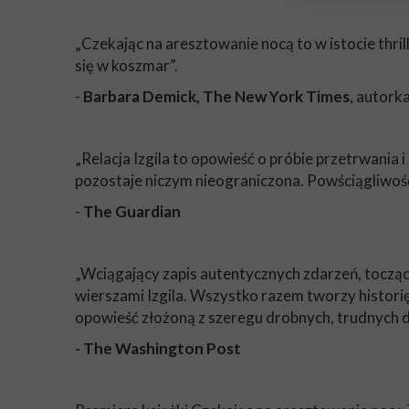
„Czekając na aresztowanie nocą to w istocie thri
się w koszmar”.
-
Barbara Demick, The New York Times
, autork
„Relacja Izgila to opowieść o próbie przetrwania
pozostaje niczym nieograniczona. Powściągliwość n
-
The Guardian
„Wciągający zapis autentycznych zdarzeń, tocząc
wierszami Izgila. Wszystko razem tworzy historię
opowieść złożoną z szeregu drobnych, trudnych d
- The Washington Post