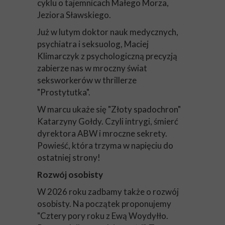
cyklu o tajemnicach Małego Morza,
Jeziora Sławskiego.
Już w lutym doktor nauk medycznych,
psychiatra i seksuolog, Maciej
Klimarczyk z psychologiczną precyzją
zabierze nas w mroczny świat
seksworkerów w thrillerze
"Prostytutka".
W marcu ukaże się "Złoty spadochron"
Katarzyny Gołdy. Czyli intrygi, śmierć
dyrektora ABW i mroczne sekrety.
Powieść, która trzyma w napięciu do
ostatniej strony!
Rozwój osobisty
W 2026 roku zadbamy także o rozwój
osobisty. Na początek proponujemy
"Cztery pory roku z Ewą Woydyłło.