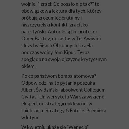
wojnie. "Izrael: Co poszło nie tak?" to
obowiązkowa lektura dla tych, którzy
próbują zrozumieć brutalny i
niszczycielski konflikt izraelsko-
palestyński. Autor książki, profesor
Omer Bartov, dorastał w Tel Awiwie i
służył w Siłach Obronnych Izraela
podczas wojny Jom Kipur. Teraz
spogląda na swoją ojczyznę krytycznym
okiem.
Po co państwom bomba atomowa?
Odpowiedzi na to pytania poszuka
Albert Świdziński, absolwent Collegium
Civitas i Uniwersytetu Warszawskiego,
ekspert od strategii nuklearnej w
thinktanku Strategy & Future. Premiera
w lutym.
W kwietniu ukaże się "Wenecja"