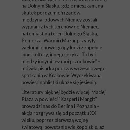
na Dolnym Śląsku, gdzie mieszkam, na
skutek porozumień rządów
międzynarodowych Niemcy zostali
wygnani z tych terenów do Niemiec,
natomiast na teren Dolnego Śląska,
Pomorza, Warmii i Mazur przybyły
wielomilionowe grupy ludzi z zupełnie
innej kultury, innego języka. To byli
między innymi też moi przodkowie" –
mówiła pisarka podczas wrześniowego
spotkania w Krakowie. Wyczekiwana
powieść noblistki ukaże się jesienią.
Literatury pięknej będzie więcej. Maciej
Płaza w powieści "Kasperl i Margit"
prowadzi nas do Berlina i Poznania –
akcja rozgrywa się od początku XX
wieku, poprzez pierwszą wojnę
światową, powstanie wielkopolskie, aż