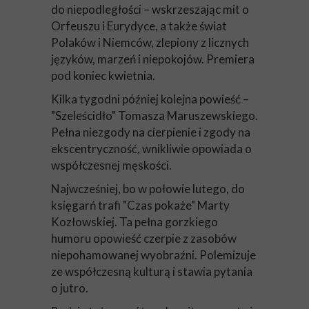
do niepodległości – wskrzeszając mit o
Orfeuszu i Eurydyce, a także świat
Polaków i Niemców, zlepiony z licznych
języków, marzeń i niepokojów. Premiera
pod koniec kwietnia.
Kilka tygodni później kolejna powieść –
"Szeleścidło" Tomasza Maruszewskiego.
Pełna niezgody na cierpienie i zgody na
ekscentryczność, wnikliwie opowiada o
współczesnej męskości.
Najwcześniej, bo w połowie lutego, do
księgarń trafi "Czas pokaże" Marty
Kozłowskiej. Ta pełna gorzkiego
humoru opowieść czerpie z zasobów
niepohamowanej wyobraźni. Polemizuje
ze współczesną kulturą i stawia pytania
o jutro.