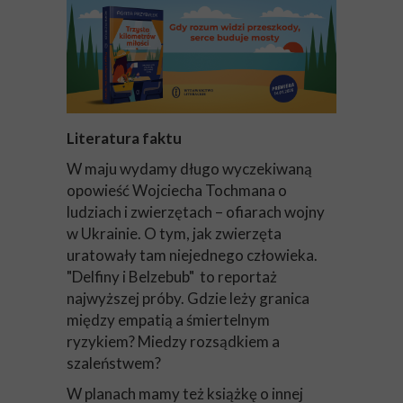
Literatura faktu
W maju wydamy długo wyczekiwaną
opowieść Wojciecha Tochmana o
ludziach i zwierzętach – ofiarach wojny
w Ukrainie. O tym, jak zwierzęta
uratowały tam niejednego człowieka.
"Delfiny i Belzebub" to reportaż
najwyższej próby. Gdzie leży granica
między empatią a śmiertelnym
ryzykiem? Miedzy rozsądkiem a
szaleństwem?
W planach mamy też książkę o innej