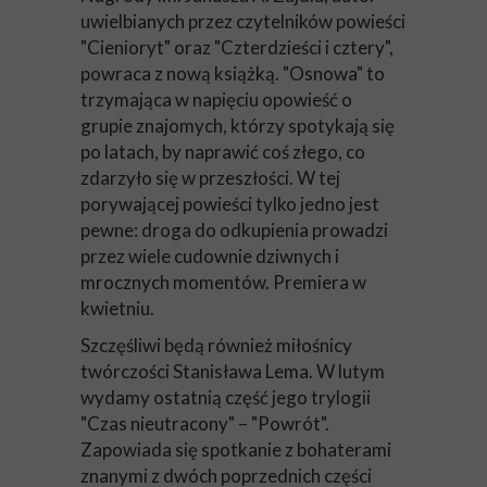
uwielbianych przez czytelników powieści
"Cienioryt" oraz "Czterdzieści i cztery",
powraca z nową książką. "Osnowa" to
trzymająca w napięciu opowieść o
grupie znajomych, którzy spotykają się
po latach, by naprawić coś złego, co
zdarzyło się w przeszłości. W tej
porywającej powieści tylko jedno jest
pewne: droga do odkupienia prowadzi
przez wiele cudownie dziwnych i
mrocznych momentów. Premiera w
kwietniu.
Szczęśliwi będą również miłośnicy
twórczości Stanisława Lema. W lutym
wydamy ostatnią część jego trylogii
"Czas nieutracony" – "Powrót".
Zapowiada się spotkanie z bohaterami
znanymi z dwóch poprzednich części