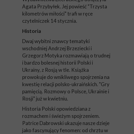
Agata Przybyłek. Jej powieść "Trzysta
kilometrów miłości" trafi w ręce
czytelniczek 14 stycznia.
Historia
Dwaj wybitni znawcy tematyki
wschodniej Andrzej Brzeziecki i
Grzegorz Motyka rozmawiają o trudnej
i bardzo bolesnej historii Polski i
Ukrainy, z Rosją w tle. Książka
prowokuje do wnikliwego spojrzenia na
kwestię relacji polsko-ukraińskich. "Gry
pamięcią. Rozmowy o Polsce, Ukrainie i
Rosji" już w kwietniu.
Historia Polski opowiedziana z
rozmachem i świeżym spojrzeniem.
Patrice Dabrowski ukazuje nasze dzieje
jako fascynujący fenomen: od chrztu w