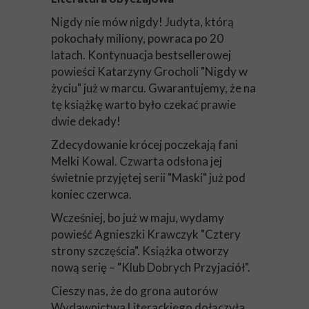
Nigdy nie mów nigdy! Judyta, którą
pokochały miliony, powraca po 20
latach. Kontynuacja bestsellerowej
powieści Katarzyny Grocholi "Nigdy w
życiu" już w marcu. Gwarantujemy, że na
tę książkę warto było czekać prawie
dwie dekady!
Zdecydowanie krócej poczekają fani
Melki Kowal. Czwarta odsłona jej
świetnie przyjętej serii "Maski" już pod
koniec czerwca.
Wcześniej, bo już w maju, wydamy
powieść Agnieszki Krawczyk "Cztery
strony szczęścia". Książka otworzy
nową serię – "Klub Dobrych Przyjaciół".
Cieszy nas, że do grona autorów
Wydawnictwa Literackiego dołączyła