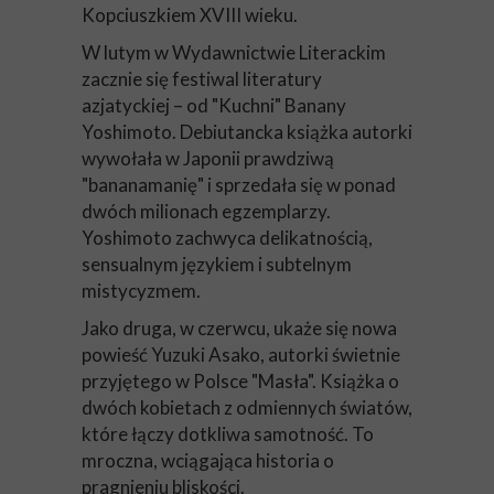
Kopciuszkiem XVIII wieku.
W lutym w Wydawnictwie Literackim
zacznie się festiwal literatury
azjatyckiej – od "Kuchni" Banany
Yoshimoto. Debiutancka książka autorki
wywołała w Japonii prawdziwą
"bananamanię" i sprzedała się w ponad
dwóch milionach egzemplarzy.
Yoshimoto zachwyca delikatnością,
sensualnym językiem i subtelnym
mistycyzmem.
Jako druga, w czerwcu, ukaże się nowa
powieść Yuzuki Asako, autorki świetnie
przyjętego w Polsce "Masła". Książka o
dwóch kobietach z odmiennych światów,
które łączy dotkliwa samotność. To
mroczna, wciągająca historia o
pragnieniu bliskości.