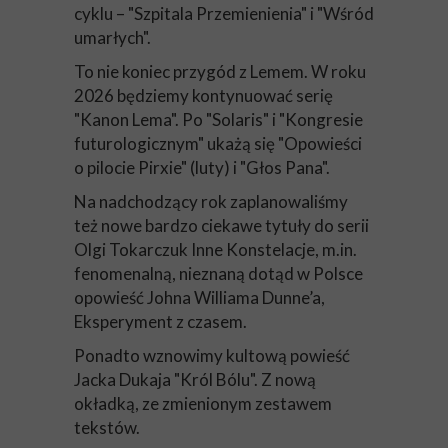
cyklu – "Szpitala Przemienienia" i "Wśród
umarłych".
To nie koniec przygód z Lemem. W roku
2026 będziemy kontynuować serię
"Kanon Lema". Po "Solaris" i "Kongresie
futurologicznym" ukażą się "Opowieści
o pilocie Pirxie" (luty) i "Głos Pana".
Na nadchodzący rok zaplanowaliśmy
też nowe bardzo ciekawe tytuły do serii
Olgi Tokarczuk Inne Konstelacje, m.in.
fenomenalną, nieznaną dotąd w Polsce
opowieść Johna Williama Dunne’a,
Eksperyment z czasem.
Ponadto wznowimy kultową powieść
Jacka Dukaja "Król Bólu". Z nową
okładką, ze zmienionym zestawem
tekstów.