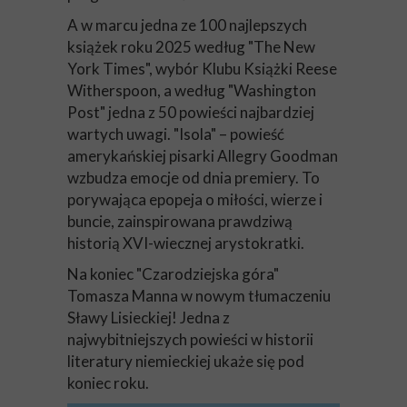
A w marcu jedna ze 100 najlepszych
książek roku 2025 według "The New
York Times", wybór Klubu Książki Reese
Witherspoon, a według "Washington
Post" jedna z 50 powieści najbardziej
wartych uwagi. "Isola" – powieść
amerykańskiej pisarki Allegry Goodman
wzbudza emocje od dnia premiery. To
porywająca epopeja o miłości, wierze i
buncie, zainspirowana prawdziwą
historią XVI-wiecznej arystokratki.
Na koniec "Czarodziejska góra"
Tomasza Manna w nowym tłumaczeniu
Sławy Lisieckiej! Jedna z
najwybitniejszych powieści w historii
literatury niemieckiej ukaże się pod
koniec roku.