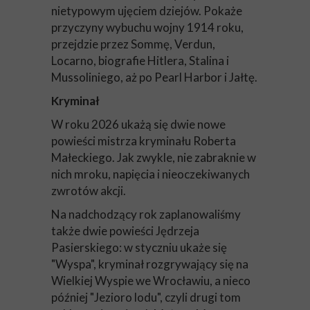
nietypowym ujęciem dziejów. Pokaże
przyczyny wybuchu wojny 1914 roku,
przejdzie przez Sommę, Verdun,
Locarno, biografie Hitlera, Stalina i
Mussoliniego, aż po Pearl Harbor i Jałtę.
Kryminał
W roku 2026 ukażą się dwie nowe
powieści mistrza kryminału Roberta
Małeckiego. Jak zwykle, nie zabraknie w
nich mroku, napięcia i nieoczekiwanych
zwrotów akcji.
Na nadchodzący rok zaplanowaliśmy
także dwie powieści Jędrzeja
Pasierskiego: w styczniu ukaże się
"Wyspa", kryminał rozgrywający się na
Wielkiej Wyspie we Wrocławiu, a nieco
później "Jezioro lodu", czyli drugi tom