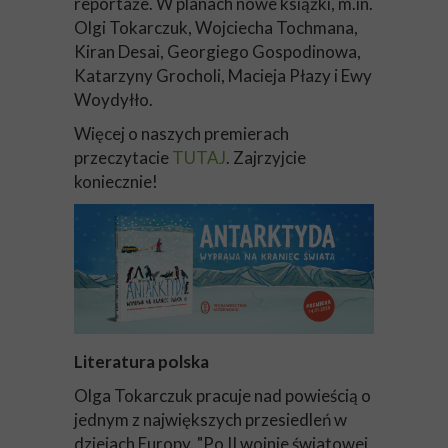
reportaże. W planach nowe książki, m.in.
Olgi Tokarczuk, Wojciecha Tochmana,
Kiran Desai, Georgiego Gospodinowa,
Katarzyny Grocholi, Macieja Płazy i Ewy
Woydyłło.
Więcej o naszych premierach
przeczytacie
TUTAJ
. Zajrzyjcie
koniecznie!
Literatura polska
Olga Tokarczuk pracuje nad powieścią o
jednym z największych przesiedleń w
dziejach Europy. "Po II wojnie światowej