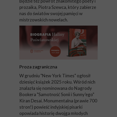
Będzie też powrót znakomitego poety i
prozaika, Piotra Szewca, który zabierze
nas do światów swojej pamięci w
mistrzowskich nowelach.
Proza zagraniczna
W grudniu "New York Times" ogłosił
dziesięć książek 2025 roku. Wśród nich
znalazła się nominowana do Nagrody
Bookera "Samotność Sonii i Sunny’ego"
Kiran Desai. Monumentalna (prawie 700
stron!) powieść indyjskiej pisarki
opowiada historię dwojga młodych