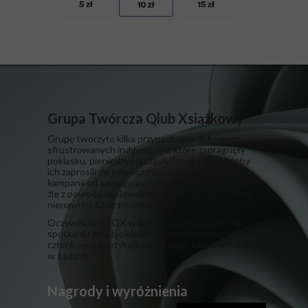
Grupa Twórcza Qlub Xsiążkowy
Grupę tworzyło kilka przypadkowo dobranych,
sfrustrowanych indywiduów, które zapragnęły
poklasku, pieniędzy i niezasłużonej sławy. I żeby
ich zaprosili do telewizora. Ich współpraca przy
kampanii od samego początku przebiegała bardzo
źle z powodu wielowektorowej, odwzajemnionej
nienawiści. Oraz bezinteresownej zawiści.
​Oczywiście GTQX w wyniku wielkiej kłótni na
spotkaniu założycielskim przestała istnieć, a jej
członkowie spotykają się od tego czasu wyłącznie
w sądach.
Nagrody i wyróżnienia