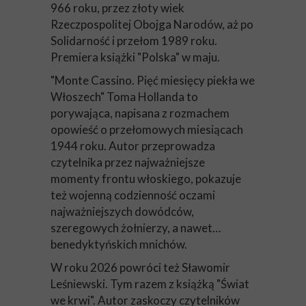
966 roku, przez złoty wiek
Rzeczpospolitej Obojga Narodów, aż po
Solidarność i przełom 1989 roku.
Premiera książki "Polska" w maju.
"Monte Cassino. Pięć miesięcy piekła we
Włoszech" Toma Hollanda to
porywająca, napisana z rozmachem
opowieść o przełomowych miesiącach
1944 roku. Autor przeprowadza
czytelnika przez najważniejsze
momenty frontu włoskiego, pokazuje
też wojenną codzienność oczami
najważniejszych dowódców,
szeregowych żołnierzy, a nawet…
benedyktyńskich mnichów.
W roku 2026 powróci też Sławomir
Leśniewski. Tym razem z książką "Świat
we krwi". Autor zaskoczy czytelników