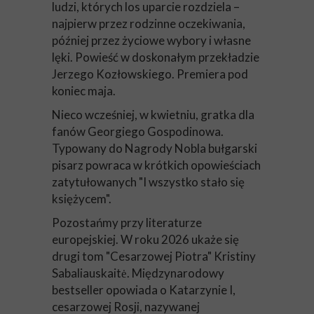
ludzi, których los uparcie rozdziela –
najpierw przez rodzinne oczekiwania,
później przez życiowe wybory i własne
lęki. Powieść w doskonałym przekładzie
Jerzego Kozłowskiego. Premiera pod
koniec maja.
Nieco wcześniej, w kwietniu, gratka dla
fanów Georgiego Gospodinowa.
Typowany do Nagrody Nobla bułgarski
pisarz powraca w krótkich opowieściach
zatytułowanych "I wszystko stało się
księżycem".
Pozostańmy przy literaturze
europejskiej. W roku 2026 ukaże się
drugi tom "Cesarzowej Piotra" Kristiny
Sabaliauskaitė. Międzynarodowy
bestseller opowiada o Katarzynie I,
cesarzowej Rosji, nazywanej