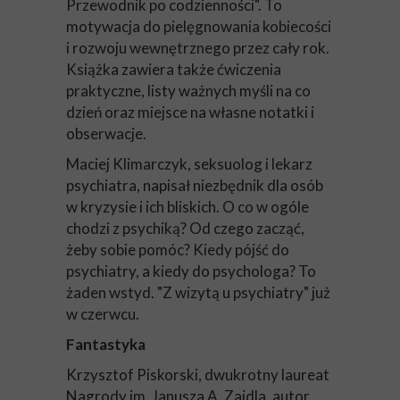
Przewodnik po codzienności". To
motywacja do pielęgnowania kobiecości
i rozwoju wewnętrznego przez cały rok.
Książka zawiera także ćwiczenia
praktyczne, listy ważnych myśli na co
dzień oraz miejsce na własne notatki i
obserwacje.
Maciej Klimarczyk, seksuolog i lekarz
psychiatra, napisał niezbędnik dla osób
w kryzysie i ich bliskich. O co w ogóle
chodzi z psychiką? Od czego zacząć,
żeby sobie pomóc? Kiedy pójść do
psychiatry, a kiedy do psychologa? To
żaden wstyd. "Z wizytą u psychiatry" już
w czerwcu.
Fantastyka
Krzysztof Piskorski, dwukrotny laureat
Nagrody im. Janusza A. Zajdla, autor