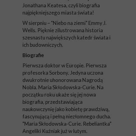
Jonathana Keatesa, czyli biografia
najpiękniejszego miasta świata!
W sierpniu – "Niebo na ziemi" Emmy J.
Wells. Pięknie zilustrowana historia
szesnastu największych katedr świata i
ich budowniczych.
Biografie
Pierwsza doktor w Europie. Pierwsza
profesorka Sorbony. Jedyna uczona
dwukrotnie uhonorowana Nagrodą
Nobla. Maria Skłodowska-Curie. Na
początku roku ukaże się jej nowa
biografia, przedstawiająca
naukowczynię jako kobietę prawdziwą,
fascynującą i pełną niezłomnego ducha.
"Maria Skłodowska-Curie. Rebeliantka"
Angeliki Kuźniak już w lutym.