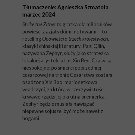
Tłumaczenie: Agnieszka Szmatoła
marzec 2024
Strike the Zither to
gratka dla miłośników
powieści z azjatyckimi motywami – to
retelling
Opowieści o trzech królestwach
,
klasyki chińskiej literatury. Pani Qilin,
nazywana Zephyr, służy jako strateżka
lokalnej arystokratce, Xin Ren. Czasy są
niespokojne: po śmierci poprzedniej
cesarzowej na tronie Cesarstwa została
osadzona Xin Bao, marionetkowa
władczyni, za którą w rzeczywistości
krwawo rządzi jej okrutna premierka.
Zephyr będzie musiała nawiązać
niepewne sojusze, być może nawet z
bogami.