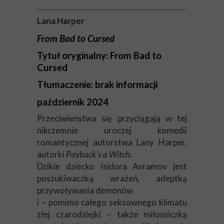
Lana Harper
From Bad to Cursed
Tytuł oryginalny: From Bad to
Cursed
Tłumaczenie: brak informacji
październik 2024
Przeciwieństwa się przyciągają w tej
nikczemnie uroczej komedii
romantycznej autorstwa Lany Harper,
autorki
Payback's a Witch
.
Dzikie dziecko Isidora Avramov jest
poszukiwaczką wrażeń, adeptką
przywoływania demonów
i – pomimo całego seksownego klimatu
złej czarodziejki – także miłośniczką