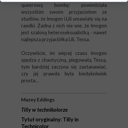
queerową bombę: powiedziała
wszystkim swoim przyjaciołom ze
studiów, że Imogen i Lili umawiały się na
randki. Żadna z nich nie wie, że Imogen
jest szaloną heteroseksualistką - nawet
najlepsza przyjaciółka Lili, Tessa.
Oczywiście, im więcej czasu Imogen
spędza z chaotyczną, piegowatą Tessą,
tym bardziej zaczyna się zastanawiać,
czy jej prawda była kiedykolwiek
prosta…
Mazey Eddings
Tilly w technikolorze
Tytuł oryginalny: Tilly in
Technicolor