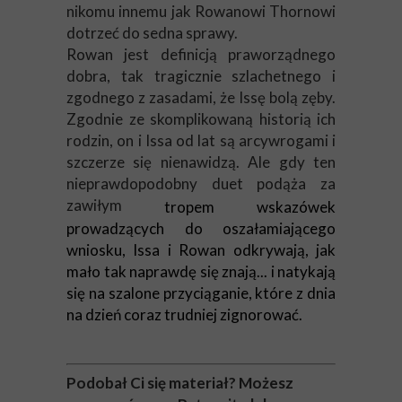
nikomu innemu jak Rowanowi Thornowi
dotrzeć do sedna sprawy.
Rowan jest definicją praworządnego
dobra, tak tragicznie szlachetnego i
zgodnego z zasadami, że Issę bolą zęby.
Zgodnie ze skomplikowaną historią ich
rodzin, on i Issa od lat są arcywrogami i
szczerze się nienawidzą. Ale gdy ten
nieprawdopodobny duet podąża za
zawiłym
tropem wskazówek
prowadzących do oszałamiającego
wniosku, Issa i Rowan odkrywają, jak
mało tak naprawdę się znają... i natykają
się na szalone przyciąganie, które z dnia
na dzień coraz trudniej zignorować.
Podobał Ci się materiał? Możesz