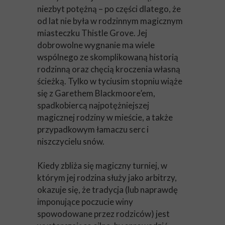
niezbyt potężną – po części dlatego, że
od lat nie była w rodzinnym magicznym
miasteczku Thistle Grove. Jej
dobrowolne wygnanie ma wiele
wspólnego ze skomplikowaną historią
rodzinną oraz chęcią kroczenia własną
ścieżką. Tylko w tyciusim stopniu wiąże
się z Garethem Blackmoore’em,
spadkobiercą najpotężniejszej
magicznej rodziny w mieście, a także
przypadkowym łamaczu serc i
niszczycielu snów.
Kiedy zbliża się magiczny turniej, w
którym jej rodzina służy jako arbitrzy,
okazuje się, że tradycja (lub naprawdę
imponujące poczucie winy
spowodowane przez rodziców) jest