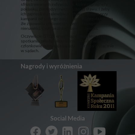
sfrustrowanych indywiduów, które zapragnęły
poklasku, pieniędzy i niezasłużonej sławy. I żeby
ich zaprosili do telewizora. Ich współpraca przy
kampanii od samego początku przebiegała bardzo
źle z powodu wielowektorowej, odwzajemnionej
nienawiści. Oraz bezinteresownej zawiści.
​Oczywiście GTQX w wyniku wielkiej kłótni na
spotkaniu założycielskim przestała istnieć, a jej
członkowie spotykają się od tego czasu wyłącznie
w sądach.
Nagrody i wyróżnienia
Social Media