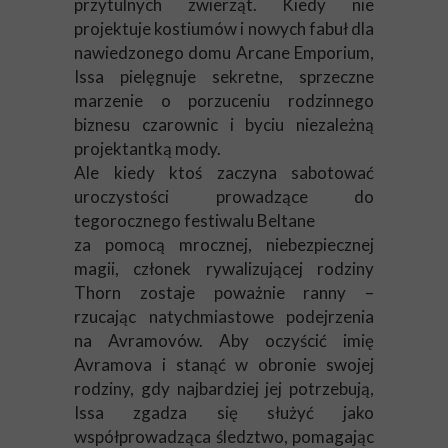
przytulnych zwierząt. Kiedy nie
projektuje kostiumów i nowych fabuł dla
nawiedzonego domu Arcane Emporium,
Issa pielęgnuje sekretne, sprzeczne
marzenie o porzuceniu rodzinnego
biznesu czarownic i byciu niezależną
projektantką mody.
Ale kiedy ktoś zaczyna sabotować
uroczystości prowadzące do
tegorocznego festiwalu Beltane
za pomocą mrocznej, niebezpiecznej
magii, członek rywalizującej rodziny
Thorn zostaje poważnie ranny –
rzucając natychmiastowe podejrzenia
na Avramovów. Aby oczyścić imię
Avramova i stanąć w obronie swojej
rodziny, gdy najbardziej jej potrzebują,
Issa zgadza się służyć jako
współprowadząca śledztwo, pomagając