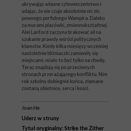
ukrywając własne człowieczeństwo i
udając, że nie czuje absolutnie nic do
pewnego perfidnego Wampira. Daleko
za murami placówki, zmiennokształtnej
Alei Lanford zaczyna brakować sił na
szukanie prawdy wśród politycznych
kłamstw. Kiedy kilka miesięcy wcześniej
nastoletnie bliźniaczki zamieniły się
miejscami, miało to być tylko na chwilę.
Teraz znajdują się po przeciwnych
stronach przerażającego konfliktu. Nim
rok szkolny dobiegnie końca, złamane
zostaną obietnice, serca i kości.
Joan He
Uderz w struny
Tytuł oryginalny: Strike the Zither