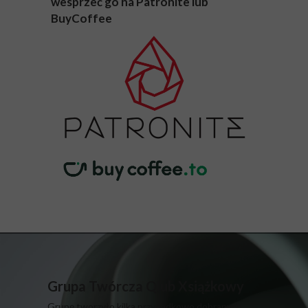
wesprzeć go na Patronite lub
BuyCoffee
Grupa Twórcza Qlub Xsiążkowy
Grupę tworzyło kilka przypadkowo dobranych,