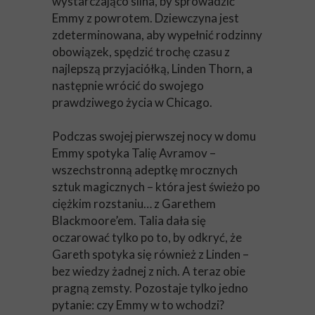
wystarczająco silna, by sprowadzić
Emmy z powrotem. Dziewczyna jest
zdeterminowana, aby wypełnić rodzinny
obowiązek, spędzić trochę czasu z
najlepszą przyjaciółką, Linden Thorn, a
następnie wrócić do swojego
prawdziwego życia w Chicago.
Podczas swojej pierwszej nocy w domu
Emmy spotyka Talię Avramov –
wszechstronną adeptkę mrocznych
sztuk magicznych – która jest świeżo po
ciężkim rozstaniu… z Garethem
Blackmoore’em. Talia dała się
oczarować tylko po to, by odkryć, że
Gareth spotyka się również z Linden –
bez wiedzy żadnej z nich. A teraz obie
pragną zemsty. Pozostaje tylko jedno
pytanie: czy Emmy w to wchodzi?