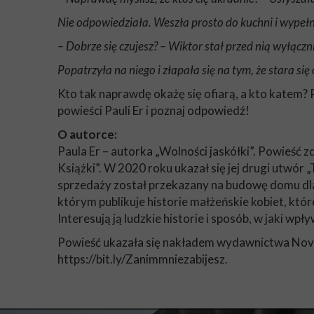
Nie odpowiedziała. Weszła prosto do kuchni i wypeł
– Dobrze się czujesz? – Wiktor stał przed nią wyłączn
Popatrzyła na niego i złapała się na tym, że stara si
Kto tak naprawdę okażę się ofiarą, a kto katem
powieści Pauli Er i poznaj odpowiedź!
O autorce:
Paula Er – autorka „Wolności jaskółki”. Powieść z
Książki”. W 2020 roku ukazał się jej drugi utwór 
sprzedaży został przekazany na budowę domu dla
którym publikuje historie małżeńskie kobiet, kt
Interesują ją ludzkie historie i sposób, w jaki wpł
Powieść ukazała się nakładem wydawnictwa Novae
https://bit.ly/Zanimmniezabijesz.