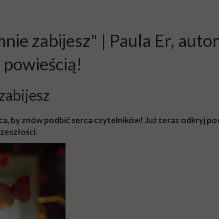
mnie zabijesz" | Paula Er, au
 powieścią!
zabijesz
, by znów podbić serca czytelników! Już teraz odkryj powi
rzeszłości.