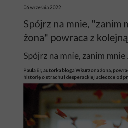
06 września 2022
Spójrz na mnie, "zanim 
żona" powraca z kolejną
Spójrz na mnie, zanim mnie 
Paula Er, autorka bloga Wkurzona żona, powraca
historię o strachu i desperackiej ucieczce od p