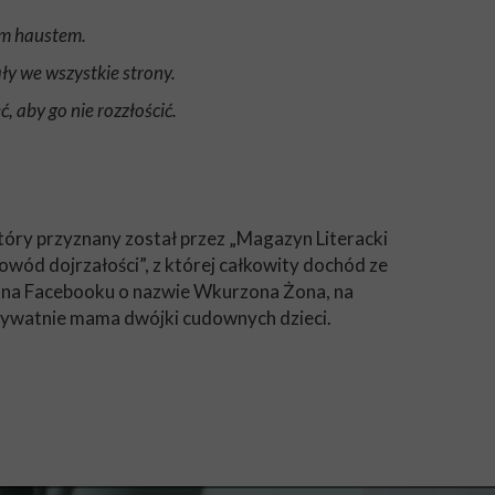
ym haustem.
ały we wszystkie strony.
, aby go nie rozzłościć.
 który przyznany został przez „Magazyn Literacki
Dowód dojrzałości”, z której całkowity dochód ze
l na Facebooku o nazwie Wkurzona Żona, na
 Prywatnie mama dwójki cudownych dzieci.