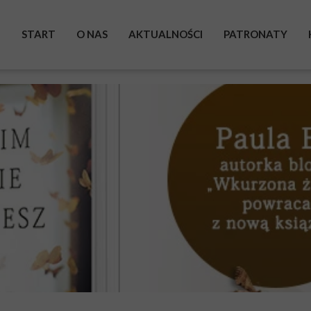
START
O NAS
AKTUALNOŚCI
PATRONATY
BOHATEROWIE
WYSTAWA
ZRZUTKA
POMAGAM