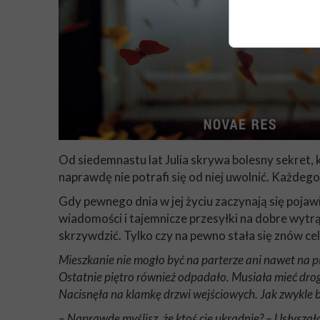
Od siedemnastu lat Julia skrywa bolesny sekret, kt
naprawdę nie potrafi się od niej uwolnić. Każdego
Gdy pewnego dnia w jej życiu zaczynają się pojawi
wiadomości i tajemnicze przesyłki na dobre wytrąca
skrzywdzić. Tylko czy na pewno stała się znów c
Mieszkanie nie mogło być na parterze ani nawet na p
Ostatnie piętro również odpadało. Musiała mieć drogę
Nacisnęła na klamkę drzwi wejściowych. Jak zwykle b
– Naprawdę myślisz, że ktoś cię ukradnie? – Usłyszała