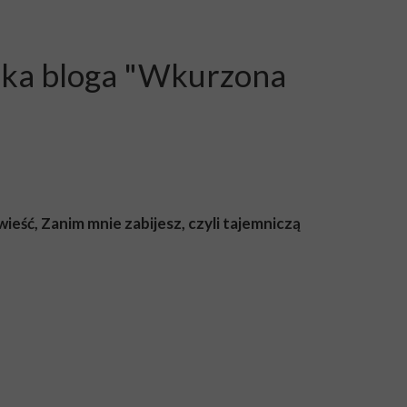
torka bloga "Wkurzona
eść, Zanim mnie zabijesz, czyli tajemniczą