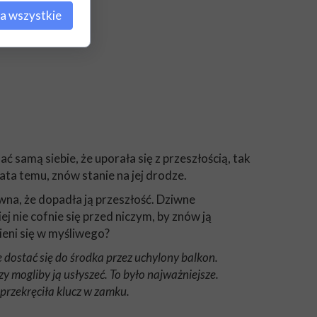
a wszystkie
ć samą siebie, że uporała się z przeszłością, tak
ata temu, znów stanie na jej drodze.
ewna, że dopadła ją przeszłość. Dziwne
ej nie cofnie się przed niczym, by znów ją
eni się w myśliwego?
 dostać się do środka przez uchylony balkon.
y mogliby ją usłyszeć. To było najważniejsze.
przekręciła klucz w zamku.