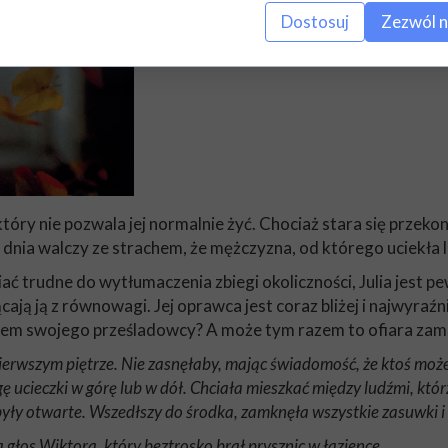
Dostosuj
Zezwól n
óry nie pozwala jej normalnie żyć. Chociaż stara się przekona
 dnia walczy ze strachem, że mężczyzna, od którego uciekła l
ać trudne do wytłumaczenia zbiegi okoliczności, Julia jest p
ją ją z równowagi. Jej oprawca jest coraz bliżej i najwyraźni
elem swojego prześladowcy? A może tym razem to ofiara zami
ierwszym piętrze. Nie zasnęłaby, mając świadomość, że ktoś może
 ucieczki w górę lub w dół. Chciała mieszkać między ludźmi, którz
yły otwarte. Wszedłszy do środka, zamknęła wszystkie zasuwki i 
 głos Wiktora, który beztrosko brał prysznic w łazience.