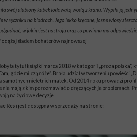
niła swój ulubiony kubek lodowatą wodą z kranu. Wypiła ją jedn
ie w ręczniku na biodrach. Jego lekko kręcone, jasne włosy stercz
ę odgadnąć, w jakim jest nastroju oraz co powinna mu odpowiedzieć
? Podążaj śladem bohaterów najnowszej
dobyła tytuł książki marca 2018 w kategorii „proza polska”,
„Tam, gdzie milczą róże”. Brała udział w tworzeniu powieści „
 samotnych nieletnich matek. Od 2014 roku prowadzi profi
óre nie mają z kim porozmawiać o dręczących je problemach.
ywają na życiowe decyzje.
 Res i jest dostępna w sprzedaży na stronie: