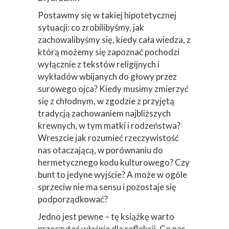
odczuć, który mógł stać się udziałem
zarówno młodego katolika z
Podkarpacia, jak i dojrzewającej
muzułmanki mieszkającej w tureckim
Diyarbakir.
Postawmy się w takiej hipotetycznej
sytuacji: co zrobilibyśmy, jak
zachowalibyśmy się, kiedy cała wiedza, z
którą możemy się zapoznać pochodzi
wyłącznie z tekstów religijnych i
wykładów wbijanych do głowy przez
surowego ojca? Kiedy musimy zmierzyć
się z chłodnym, w zgodzie z przyjętą
tradycją zachowaniem najbliższych
krewnych, w tym matki i rodzeństwa?
Wreszcie jak rozumieć rzeczywistość
nas otaczającą, w porównaniu do
hermetycznego kodu kulturowego? Czy
bunt to jedyne wyjście? A może w ogóle