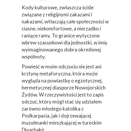
tych, którzy pod płaszczykiem tradycji i
religijnych dogmatów, powodują w
młodych ludziach mentalne blokady
okaleczające ich na całe życie.
Kody kulturowe, zwłaszcza ściśle
związane z religijnymi zakazami i
nakazami, wtłaczają całe społeczności w
ciasne, niekomfortowe, a nierzadko i
raniące ramy. To granice wytyczone
wbrew szacunkowi dla jednostki, w imię
wyimaginowanego dobra określonej
wspólnoty.
Powieść w moim odczuciu nie jest ani
krztynę metaforyczna, która może
wygląda na powiastkę o egzotycznej,
hermetycznej diasporze Nowojorskich
Żydów. W rzeczywistości jest to zapis