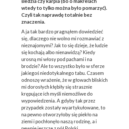
śledzia czy karpia (bo o makrelach
wtedy to tylko można było pomarzyć).
Czyli tak naprawdę totalnie bez
znaczenia.
A ja tak bardzo pragnąłem dowiedzieć
się, dlaczego nie wolno mi rozmawiać z
nieznajomymi? Jak to się dzieje, że ludzie
się kochają albo nienawidzą? Kiedy
urosną mi włosy pod pachami i na
brodzie? Ale to wszystko było w sferze
jakiegoś niedotykalnego tabu. Czasem
odnoszę wrażenie, że w głowach bliskich
mi dorosłych kłębiły się strasznie
krępujące ich myśli niemożliwe do
wypowiedzenia. A gdyby tak przez
przypadek zostały wyartykułowane, to
na pewno otworzyłoby się piekło na
ziemi i pochłonęło naszą rodzinę, a i
pewnie jeszcze z pół Polski…