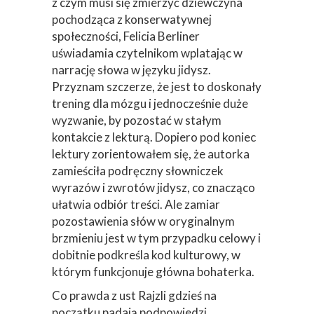
pornograficznymi i… przepada do
imentu.
Jak wielką trudność w zrozumieniu tego,
z czym musi się zmierzyć dziewczyna
pochodząca z konserwatywnej
społeczności, Felicia Berliner
uświadamia czytelnikom wplatając w
narrację słowa w języku jidysz.
Przyznam szczerze, że jest to doskonały
trening dla mózgu i jednocześnie duże
wyzwanie, by pozostać w stałym
kontakcie z lekturą. Dopiero pod koniec
lektury zorientowałem się, że autorka
zamieściła podręczny słowniczek
wyrazów i zwrotów jidysz, co znacząco
ułatwia odbiór treści. Ale zamiar
pozostawienia słów w oryginalnym
brzmieniu jest w tym przypadku celowy i