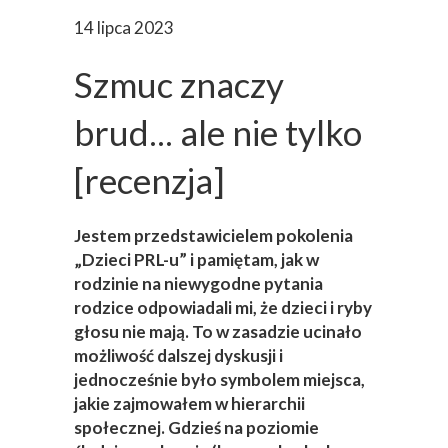
14 lipca 2023
Szmuc znaczy
brud... ale nie tylko
[recenzja]
Jestem przedstawicielem pokolenia
„Dzieci PRL-u” i pamiętam, jak w
rodzinie na niewygodne pytania
rodzice odpowiadali mi, że dzieci i ryby
głosu nie mają. To w zasadzie ucinało
możliwość dalszej dyskusji i
jednocześnie było symbolem miejsca,
jakie zajmowałem w hierarchii
społecznej. Gdzieś na poziomie