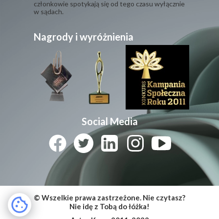
ich zaprosili do telewizora. Ich współpraca przy
kampanii od samego początku przebiegała bardzo
źle z powodu wielowektorowej, odwzajemnionej
nienawiści. Oraz bezinteresownej zawiści.
​Oczywiście GTQX w wyniku wielkiej kłótni na
spotkaniu założycielskim przestała istnieć, a jej
członkowie spotykają się od tego czasu wyłącznie
w sądach.
Nagrody i wyróżnienia
Social Media