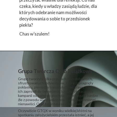
sprzeciw nie ma sensu i pozostaje się
podporządkować?
Jedno jest pewne – tę książkę warto
przeczytać właśnie dla refleksji. Co nas
czeka, kiedy u władzy zasiądą ludzie, dla
których odebranie nam możliwości
decydowania o sobie to przedsionek
piekła?
Chas w’szulem!
Grupa Twórcza Qlub Xsiążkowy
Grupę tworzyło kilka przypadkowo dobranych,
sfrustrowanych indywiduów, które zapragnęły
poklasku, pieniędzy i niezasłużonej sławy. I żeby