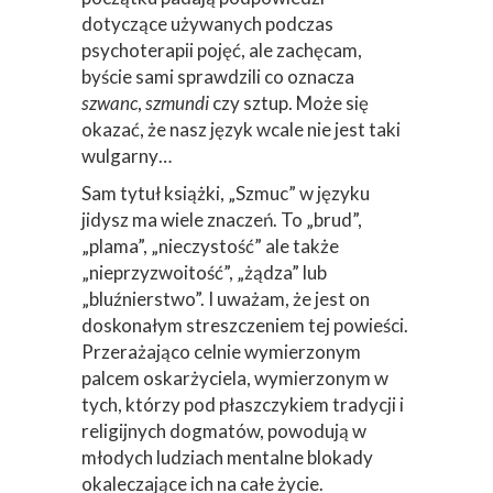
dobitnie podkreśla kod kulturowy, w
którym funkcjonuje główna bohaterka.
Co prawda z ust Rajzli gdzieś na
początku padają podpowiedzi
dotyczące używanych podczas
psychoterapii pojęć, ale zachęcam,
byście sami sprawdzili co oznacza
szwanc
,
szmundi
czy sztup. Może się
okazać, że nasz język wcale nie jest taki
wulgarny…
Sam tytuł książki, „Szmuc” w języku
jidysz ma wiele znaczeń. To „brud”,
„plama”, „nieczystość” ale także
„nieprzyzwoitość”, „żądza” lub
„bluźnierstwo”. I uważam, że jest on
doskonałym streszczeniem tej powieści.
Przerażająco celnie wymierzonym
palcem oskarżyciela, wymierzonym w