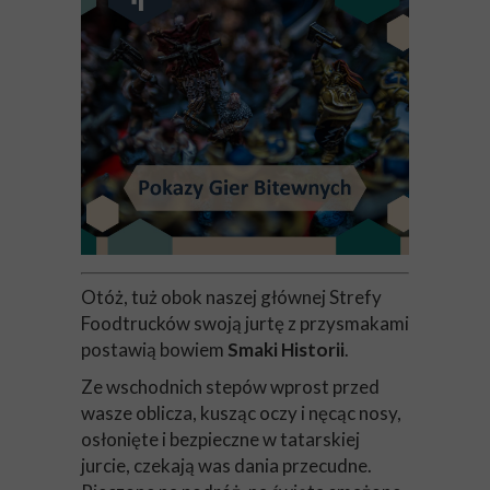
Otóż, tuż obok naszej głównej Strefy
Foodtrucków swoją jurtę z przysmakami
postawią bowiem
Smaki Historii
.
Ze wschodnich stepów wprost przed
wasze oblicza, kusząc oczy i nęcąc nosy,
osłonięte i bezpieczne w tatarskiej
jurcie, czekają was dania przecudne.