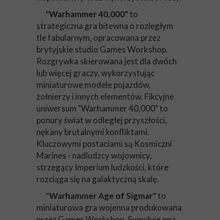
"Warhammer 40,000"
to
strategiczna gra bitewna o rozległym
tle fabularnym, opracowana przez
brytyjskie studio Games Workshop.
Rozgrywka skierowana jest dla dwóch
lub więcej graczy, wykorzystując
miniaturowe modele pojazdów,
żołnierzy i innych elementów. Fikcyjne
uniwersum "Warhammer 40,000" to
ponury świat w odległej przyszłości,
nękany brutalnymi konfliktami.
Kluczowymi postaciami są Kosmiczni
Marines - nadludzcy wojownicy,
strzegący Imperium ludzkości, które
rozciąga się na galaktyczną skalę.
"Warhammer Age of Sigmar"
to
miniaturowa gra wojenna produkowana
przez Games Workshop. Symuluje ona