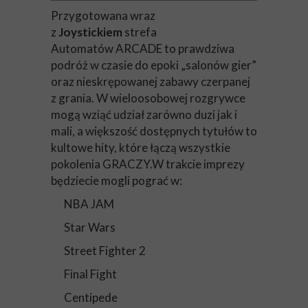
Przygotowana wraz
z
Joystickiem
strefa
Automatów ARCADE to prawdziwa
podróż w czasie do epoki „salonów gier”
oraz nieskrępowanej zabawy czerpanej
z grania. W wieloosobowej rozgrywce
mogą wziąć udział zarówno duzi jak i
mali, a większość dostępnych tytułów to
kultowe hity, które łączą wszystkie
pokolenia GRACZY.W trakcie imprezy
będziecie mogli pograć w:
NBA JAM
Star Wars
Street Fighter 2
Final Fight
Centipede