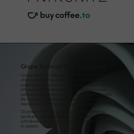
Grupa Twórcza Qlub Xsiążkowy
Grupę tworzyło kilka przypadkowo dobranych,
sfrustrowanych indywiduów, które zapragnęły
poklasku, pieniędzy i niezasłużonej sławy. I żeby
ich zaprosili do telewizora. Ich współpraca przy
kampanii od samego początku przebiegała bardzo
źle z powodu wielowektorowej, odwzajemnionej
nienawiści. Oraz bezinteresownej zawiści.
​Oczywiście GTQX w wyniku wielkiej kłótni na
spotkaniu założycielskim przestała istnieć, a jej
członkowie spotykają się od tego czasu wyłącznie
w sądach.