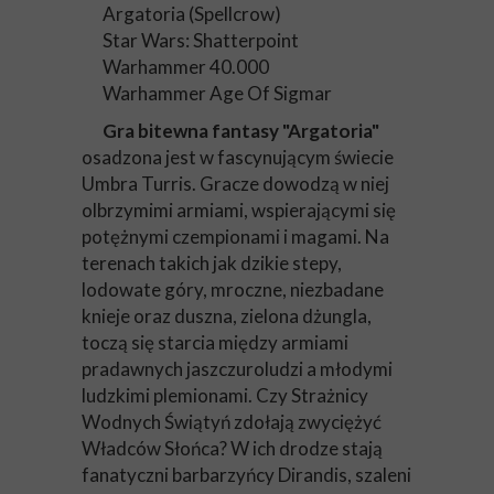
Argatoria (Spellcrow)
Star Wars: Shatterpoint
Warhammer 40.000
Warhammer Age Of Sigmar
Gra bitewna fantasy "Argatoria"
osadzona jest w fascynującym świecie
Umbra Turris. Gracze dowodzą w niej
olbrzymimi armiami, wspierającymi się
potężnymi czempionami i magami. Na
terenach takich jak dzikie stepy,
lodowate góry, mroczne, niezbadane
knieje oraz duszna, zielona dżungla,
toczą się starcia między armiami
pradawnych jaszczuroludzi a młodymi
ludzkimi plemionami. Czy Strażnicy
Wodnych Świątyń zdołają zwyciężyć
Władców Słońca? W ich drodze stają
fanatyczni barbarzyńcy Dirandis, szaleni