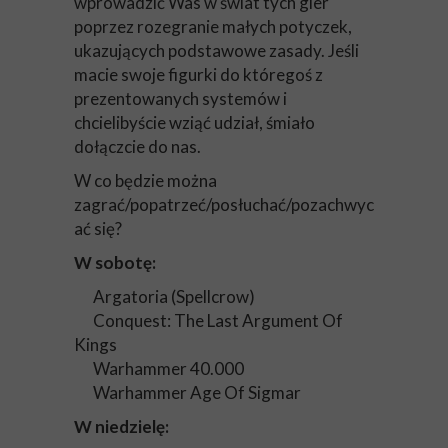
wprowadzić Was w świat tych gier
poprzez rozegranie małych potyczek,
ukazujących podstawowe zasady. Jeśli
macie swoje figurki do któregoś z
prezentowanych systemów i
chcielibyście wziąć udział, śmiało
dołączcie do nas.
W co będzie można
zagrać/popatrzeć/posłuchać/pozachwyc
ać się?
W sobotę:
Argatoria (Spellcrow)
Conquest: The Last Argument Of
Kings
Warhammer 40.000
Warhammer Age Of Sigmar
W niedzielę: