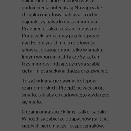
bakalie kolorami i smakiem wasze
podniebienia połechtają.Na zagryzkę
chrupka i miodowa pahlava, kruchy
bajmak czy halva krówka miodowa.
Pragnienie także zostanie ugaszone.
Podpiwek jałowcowy przeleje przez
gardło gorycz chmielu i ziołowość
jałowca, okazując moc tylko w smaku.
Innym wyborem jest także Syta, tam
trzy miodów rodzaje, cytryna szablą
cięta i mięta siekana dadzą orzeźwienie.
To zaś w klimacie dawnych stepów
czarnomorskich. Przejdźcie więc próg
śmiało, tak aby co cudownego wydarzyć
się miało.
Oczami omiatajcie kilimy, kałkę, sadaki.
W nozdrza zabierzcie zapachów garście,
ciepłych pieremiaczy, jeczpoczmaków,