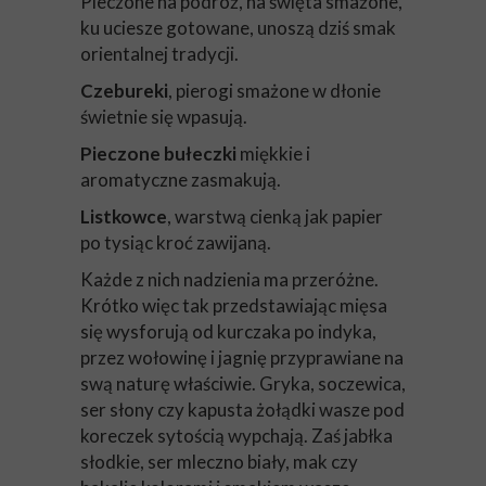
Pieczone na podróż, na święta smażone,
ku uciesze gotowane, unoszą dziś smak
orientalnej tradycji.
Czebureki
, pierogi smażone w dłonie
świetnie się wpasują.
Pieczone bułeczki
miękkie i
aromatyczne zasmakują.
Listkowce
, warstwą cienką jak papier
po tysiąc kroć zawijaną.
Każde z nich nadzienia ma przeróżne.
Krótko więc tak przedstawiając mięsa
się wysforują od kurczaka po indyka,
przez wołowinę i jagnię przyprawiane na
swą naturę właściwie. Gryka, soczewica,
ser słony czy kapusta żołądki wasze pod
koreczek sytością wypchają. Zaś jabłka
słodkie, ser mleczno biały, mak czy