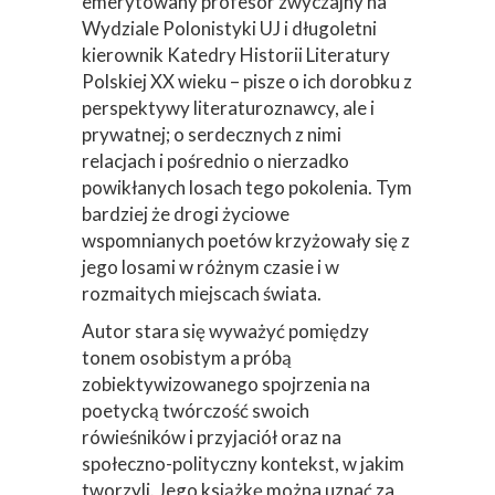
emerytowany profesor zwyczajny na
przechowywane na Twoim urządzeniu podczas
Wydziale Polonistyki UJ i długoletni
przeglądania stron internetowych. Używamy ich do
kierownik Katedry Historii Literatury
poprawy działania serwisu, personalizacji treści, oraz
Polskiej XX wieku – pisze o ich dorobku z
analizy ruchu na stronie.
perspektywy literaturoznawcy, ale i
prywatnej; o serdecznych z nimi
Dostosuj
Zezwól na wszystkie
relacjach i pośrednio o nierzadko
powikłanych losach tego pokolenia. Tym
bardziej że drogi życiowe
wspomnianych poetów krzyżowały się z
jego losami w różnym czasie i w
rozmaitych miejscach świata.
Autor stara się wyważyć pomiędzy
tonem osobistym a próbą
zobiektywizowanego spojrzenia na
poetycką twórczość swoich
rówieśników i przyjaciół oraz na
społeczno-polityczny kontekst, w jakim
tworzyli. Jego książkę można uznać za