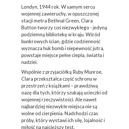
Londyn, 1944 rok. W samym sercu
wojennej zawieruchy, w opuszczonej
stacji metra Bethnal Green, Clara
Button tworzy coś niezwykłego - jedyną
podziemną bibliotekę w kraju. Wśród
bunkrowych ścian, gdzie codzienność
wyznacza huk bomb i niepewność jutra,
powstaje miejsce pełne ciepła, światła i
nadziei.
Wspólnie z przyjaciółką Ruby Munroe,
Clara przekształca część schronu w
przestrzeń z książkami – prawdziwą
oazę dla tych, którzy szukają ucieczki od
wojennej rzeczywistości. Ale nawet
najbardziej niezwykłe miejsca nie są
wolne od cierpienia. Nadchodzi czas
próby, który wystawi ich siłę, lojalność i
miłość na najcięższy test.