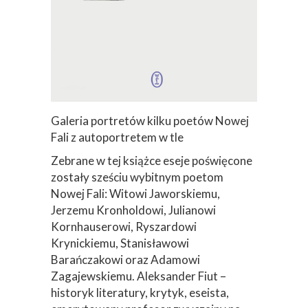
Galeria portretów kilku poetów Nowej
Fali z autoportretem w tle
Zebrane w tej książce eseje poświęcone
zostały sześciu wybitnym poetom
Nowej Fali: Witowi Jaworskiemu,
Jerzemu Kronholdowi, Julianowi
Kornhauserowi, Ryszardowi
Zgoda na pliki cookie
Krynickiemu, Stanisławowi
Barańczakowi oraz Adamowi
Zagajewskiemu. Aleksander Fiut –
historyk literatury, krytyk, eseista,
Cookies to małe pliki danych, które są