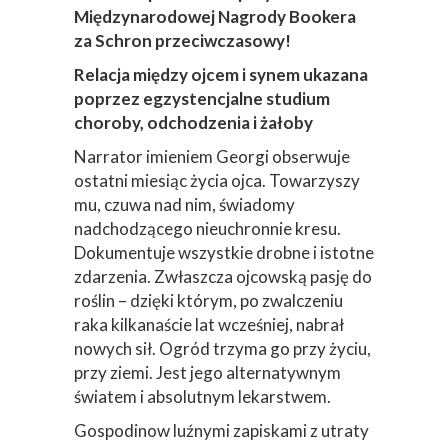
Międzynarodowej Nagrody Bookera
za Schron przeciwczasowy!
Relacja między ojcem i synem ukazana
poprzez egzystencjalne studium
choroby, odchodzenia i żałoby
Narrator imieniem Georgi obserwuje
ostatni miesiąc życia ojca. Towarzyszy
mu, czuwa nad nim, świadomy
nadchodzącego nieuchronnie kresu.
Dokumentuje wszystkie drobne i istotne
zdarzenia. Zwłaszcza ojcowską pasję do
roślin – dzięki którym, po zwalczeniu
raka kilkanaście lat wcześniej, nabrał
nowych sił. Ogród trzyma go przy życiu,
przy ziemi. Jest jego alternatywnym
światem i absolutnym lekarstwem.
Gospodinow luźnymi zapiskami z utraty