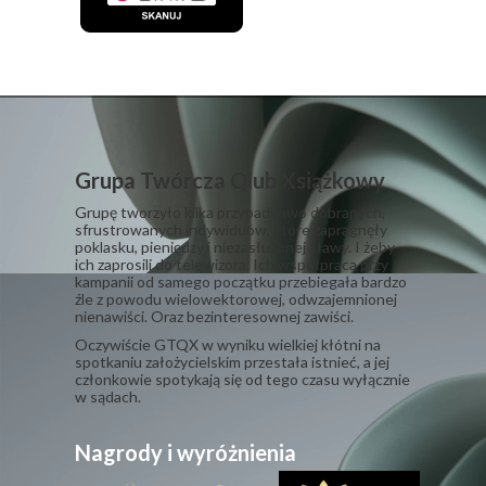
Grupa Twórcza Qlub Xsiążkowy
Grupę tworzyło kilka przypadkowo dobranych,
sfrustrowanych indywiduów, które zapragnęły
poklasku, pieniędzy i niezasłużonej sławy. I żeby
ich zaprosili do telewizora. Ich współpraca przy
kampanii od samego początku przebiegała bardzo
źle z powodu wielowektorowej, odwzajemnionej
nienawiści. Oraz bezinteresownej zawiści.
​Oczywiście GTQX w wyniku wielkiej kłótni na
spotkaniu założycielskim przestała istnieć, a jej
członkowie spotykają się od tego czasu wyłącznie
w sądach.
Nagrody i wyróżnienia