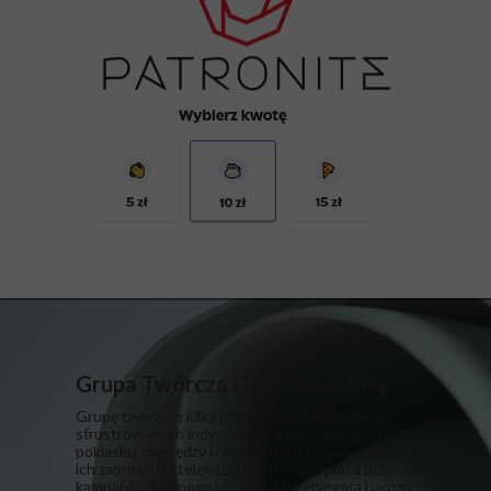
Grupa Twórcza Qlub Xsiążkowy
Grupę tworzyło kilka przypadkowo dobranych,
sfrustrowanych indywiduów, które zapragnęły
poklasku, pieniędzy i niezasłużonej sławy. I żeby
ich zaprosili do telewizora. Ich współpraca przy
kampanii od samego początku przebiegała bardzo