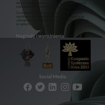
źle z powodu wielowektorowej, odwzajemnionej
nienawiści. Oraz bezinteresownej zawiści.
​Oczywiście GTQX w wyniku wielkiej kłótni na
spotkaniu założycielskim przestała istnieć, a jej
członkowie spotykają się od tego czasu wyłącznie
w sądach.
Nagrody i wyróżnienia
Social Media