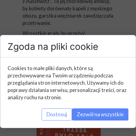
z Auschwitz”. To jej chorobliwej ambicji,
by kobiety dorównały kapeli z męskiego
obozu, garstka więźniarek zawdzięczała
przetrwanie.
Wszystkie grały, by przeżyć.
Anne Sebba zebrała rozproszone
Zgoda na pliki cookie
świadectwa, spotkała się z ostatnimi
ocalałymi i odtworzyła każdą z
mikrohistorii, które miały zostać
Cookies to małe pliki danych, które są
zapomniane. Dzięki wnikliwej analizie
przechowywane na Twoim urządzeniu podczas
źródeł stworzyła wielogłosową
przeglądania stron internetowych. Używamy ich do
narrację, w której osobiste dramaty
poprawy działania serwisu, personalizacji treści, oraz
splatają się z tragiczną historią.
analizy ruchu na stronie.
Dostosuj
Zezwól na wszystkie