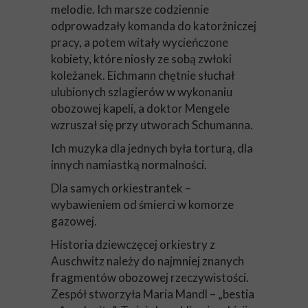
melodie. Ich marsze codziennie
odprowadzały komanda do katorżniczej
pracy, a potem witały wycieńczone
kobiety, które niosły ze sobą zwłoki
koleżanek. Eichmann chętnie słuchał
ulubionych szlagierów w wykonaniu
obozowej kapeli, a doktor Mengele
wzruszał się przy utworach Schumanna.
Ich muzyka dla jednych była torturą, dla
innych namiastką normalności.
Dla samych orkiestrantek –
wybawieniem od śmierci w komorze
gazowej.
Historia dziewczęcej orkiestry z
Auschwitz należy do najmniej znanych
fragmentów obozowej rzeczywistości.
Zespół stworzyła Maria Mandl – „bestia