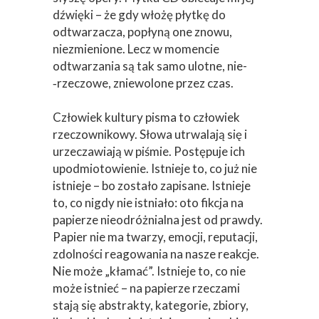
dźwięki – że gdy włożę płytkę do
odtwarzacza, popłyną one znowu,
niezmienione. Lecz w momencie
odtwarzania są tak samo ulotne, nie­
‑rzeczowe, zniewolone przez czas.
Człowiek kultury pisma to człowiek
rzeczownikowy. Słowa utrwalają się i
urzeczawiają w piśmie. Postępuje ich
upodmiotowienie. Istnieje to, co już nie
istnieje – bo zostało zapisane. Istnieje
to, co nigdy nie istniało: oto fikcja na
papierze nieodróżnialna jest od prawdy.
Papier nie ma twarzy, emocji, reputacji,
zdolności reagowania na nasze reakcje.
Nie może „kłamać”. Istnieje to, co nie
może istnieć – na papierze rzeczami
stają się abstrakty, kategorie, zbiory,