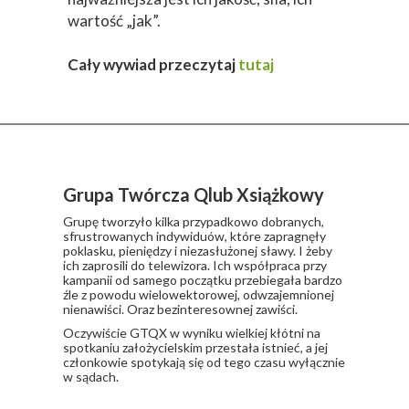
wartość „jak”.
Cały wywiad przeczytaj
tutaj
Grupa Twórcza Qlub Xsiążkowy
Grupę tworzyło kilka przypadkowo dobranych,
sfrustrowanych indywiduów, które zapragnęły
poklasku, pieniędzy i niezasłużonej sławy. I żeby
ich zaprosili do telewizora. Ich współpraca przy
kampanii od samego początku przebiegała bardzo
źle z powodu wielowektorowej, odwzajemnionej
nienawiści. Oraz bezinteresownej zawiści.
​Oczywiście GTQX w wyniku wielkiej kłótni na
spotkaniu założycielskim przestała istnieć, a jej
członkowie spotykają się od tego czasu wyłącznie
w sądach.