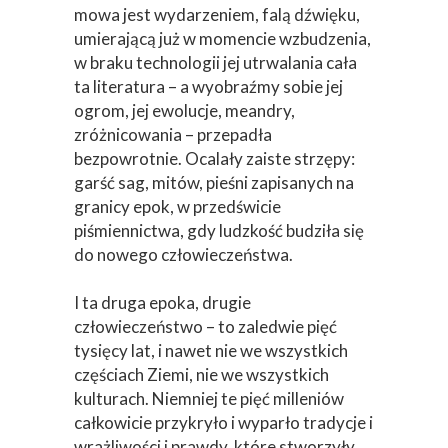
mowa jest wydarzeniem, falą dźwięku,
umierającą już w momencie wzbudzenia,
w braku technologii jej utrwalania cała
ta literatura – a wyobraźmy sobie jej
ogrom, jej ewolucje, meandry,
zróżnicowania – przepadła
bezpowrotnie. Ocalały zaiste strzępy:
garść sag, mitów, pieśni zapisanych na
granicy epok, w przedświcie
piśmiennictwa, gdy ludzkość budziła się
do nowego człowieczeństwa.
I ta druga epoka, drugie
człowieczeństwo – to zaledwie pięć
tysięcy lat, i nawet nie we wszystkich
częściach Ziemi, nie we wszystkich
kulturach. Niemniej te pięć milleniów
całkowicie przykryło i wyparło tradycje i
wrażliwości i prawdy, które stworzyły