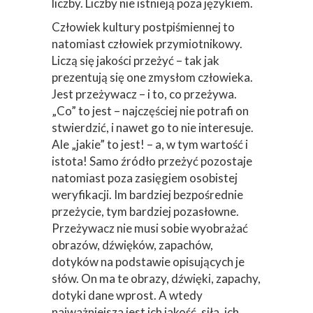
liczby. Liczby nie istnieją poza językiem.
Człowiek kultury postpiśmiennej to
natomiast człowiek przymiotnikowy.
Liczą się jakości przeżyć – tak jak
prezentują się one zmysłom człowieka.
Jest przeżywacz – i to, co przeżywa.
„Co” to jest – najczęściej nie potrafi on
stwierdzić, i nawet go to nie interesuje.
Ale „jakie” to jest! – a, w tym wartość i
istota! Samo źródło przeżyć pozostaje
natomiast poza zasięgiem osobistej
weryfikacji. Im bardziej bezpośrednie
przeżycie, tym bardziej pozasłowne.
Przeżywacz nie musi sobie wyobrażać
obrazów, dźwięków, zapachów,
dotyków na podstawie opisujących je
słów. On ma te obrazy, dźwięki, zapachy,
dotyki dane wprost. A wtedy
najważniejsza jest ich jakość, siła, ich