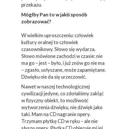
przekazu.
Mógłby Pan to w jakiś sposób
zobrazować?
W wielkim uproszczeniu: człowiek
kultury oralnej to człowiek
czasownikowy. Słowo się wydarza.
Słowo mówione zachodzi w czasie: nie
ma go – jest – było, i już znów go nie ma
– zgasło, usłyszane, może zapamiętane.
Dźwięku nie da się urzeczowić.
Nawet w naszej technologicznej
cywilizacji jedyne, co zdołaliśmy zakląć
w fizyczny obiekt, to możliwość
wytworzenia dźwięku, nie dźwięk jako
taki. Mam na CD nagranie opery.
Trzymam płytkę CD w ręku – ale nie
słyszę opery. Płytka CD obiecuje mi jej