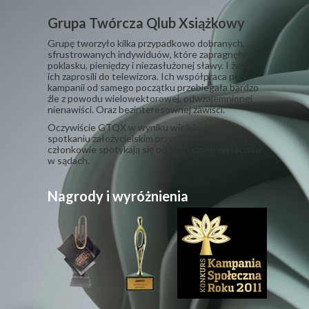
Grupa Twórcza Qlub Xsiążkowy
Grupę tworzyło kilka przypadkowo dobranych,
sfrustrowanych indywiduów, które zapragnęły
poklasku, pieniędzy i niezasłużonej sławy. I żeby
ich zaprosili do telewizora. Ich współpraca przy
kampanii od samego początku przebiegała bardzo
źle z powodu wielowektorowej, odwzajemnionej
nienawiści. Oraz bezinteresownej zawiści.
​Oczywiście GTQX w wyniku wielkiej kłótni na
spotkaniu założycielskim przestała istnieć, a jej
członkowie spotykają się od tego czasu wyłącznie
w sądach.
Nagrody i wyróżnienia