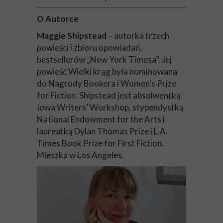
O Autorce
Maggie Shipstead
– autorka trzech
powieści i zbioru opowiadań,
bestsellerów „New York Timesa”. Jej
powieść Wielki krąg była nominowana
do Nagrody Bookera i Women’s Prize
for Fiction. Shipstead jest absolwentką
Iowa Writers’ Workshop, stypendystką
National Endowment for the Arts i
laureatką Dylan Thomas Prize i L.A.
Times Book Prize for First Fiction.
Mieszka w Los Angeles.