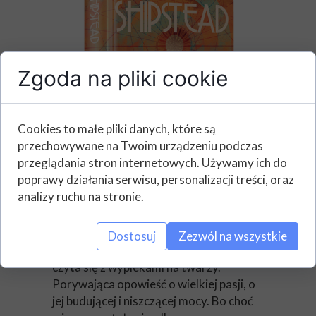
Zgoda na pliki cookie
Cookies to małe pliki danych, które są
przechowywane na Twoim urządzeniu podczas
przeglądania stron internetowych. Używamy ich do
poprawy działania serwisu, personalizacji treści, oraz
analizy ruchu na stronie.
Opinie o książce:
Dostosuj
Zezwól na wszystkie
Wielki krąg to mięsista herstoria, którą
czyta się z wypiekami na twarzy.
Porywająca opowieść o wielkiej pasji, o
jej budującej i niszczącej mocy. Bo choć