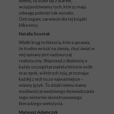
wiemy, co stało się z Ikarem,
wciążpodziwiamy tych, którzy mają
odwagę polecieć tak wysoko.
Ostrzegam: zarwiecie dla tej książki
kilka nocy.
Natalia Szostak
Wielki krąg to historia, która sprawia,
że trudno wrócić na ziemię, choć świat w
niej opisany jest nadzwyczaj
realistyczny. Shipstead z dbałością o
każdy szczegół przeplata historie osób
oraz epok, w których żyją, przyznając
każdej z nich to,co najważniejsze –
własny język. To dzięki niemu mamy
możliwość prawdziwego doświadczania
tego misternie skonstruowanego
literackiego wielożycia.
Mateusz Adamczyk