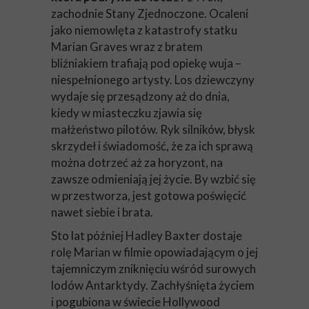
zachodnie Stany Zjednoczone. Ocaleni
jako niemowlęta z katastrofy statku
Marian Graves wraz z bratem
bliźniakiem trafiają pod opiekę wuja –
niespełnionego artysty. Los dziewczyny
wydaje się przesądzony aż do dnia,
kiedy w miasteczku zjawia się
małżeństwo pilotów. Ryk silników, błysk
skrzydeł i świadomość, że za ich sprawą
można dotrzeć aż za horyzont, na
zawsze odmieniają jej życie. By wzbić się
w przestworza, jest gotowa poświęcić
nawet siebie i brata.
Sto lat później Hadley Baxter dostaje
rolę Marian w filmie opowiadającym o jej
tajemniczym zniknięciu wśród surowych
lodów Antarktydy. Zachłyśnięta życiem
i pogubiona w świecie Hollywood