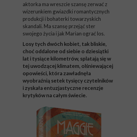
aktorka ma wreszcie szansę zerwać z
wizerunkiem gwiazdki romantycznych
produkcji i bohaterki towarzyskich
skandali. Ma szansę przejąć ster
swojego życia i jak Marian ograć los.
Losy tych dwóch kobiet, tak bliskie,
choć oddalone od siebie o dziesiątki
lat i tysiące kilometrów, splatają się w
tej uwodzącej klimatem, olśniewającej
opowieści, która zawładnęła
wyobraźnią setek tysięcy czytelników
i zyskała entuzjastyczne recenzje
krytyków na całym świecie.