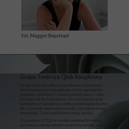
fot. Maggie Shipstead
Grupa Twórcza Qlub Xsiążkowy
Grupę tworzyło kilka przypadkowo dobranych,
sfrustrowanych indywiduów, które zapragnęły
poklasku, pieniędzy i niezasłużonej sławy. I żeby
ich zaprosili do telewizora. Ich współpraca przy
kampanii od samego początku przebiegała bardzo
źle z powodu wielowektorowej, odwzajemnionej
nienawiści. Oraz bezinteresownej zawiści.
​Oczywiście GTQX w wyniku wielkiej kłótni na
spotkaniu założycielskim przestała istnieć, a jej