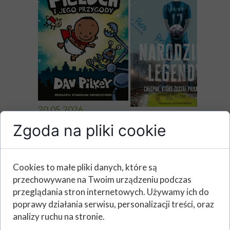
20.05.2026
20.05.2026
George i Harold,
Zgoda na pliki cookie
Trzynastoletni Leon koch
bohaterowie serii
piłkę nożną. Mieszka z
Kapitan Majtas Dava
wujostwem i wbrew
Pilkeya, łamią zakaz
zakazom trenuje w parku i
Cookies to małe pliki danych, które są
rysowania komiksu i
wrzuca do sieci filmiki. Je
przechowywane na Twoim urządzeniu podczas
tworzą nowego
talent odkrywa skaut
przeglądania stron internetowych. Używamy ich do
bohatera –
Hammersmith United. Cz
poprawy działania serwisu, personalizacji treści, oraz
Superpielucha. Kupa
chłopak udźwignie presję
analizy ruchu na stronie.
śmiechu
sławy?