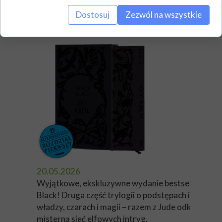
gwarantowana!
Dostosuj
Zezwól na wszystkie
20.05.2026
Wyjątkowe, ekskluzywne wydanie bestsellera Hol
Black! Druga część trylogii o podstępach i żądzy
władzy, czarach i magii – razem z Jude odkrywamy
misterną sieć elfowych intryg.