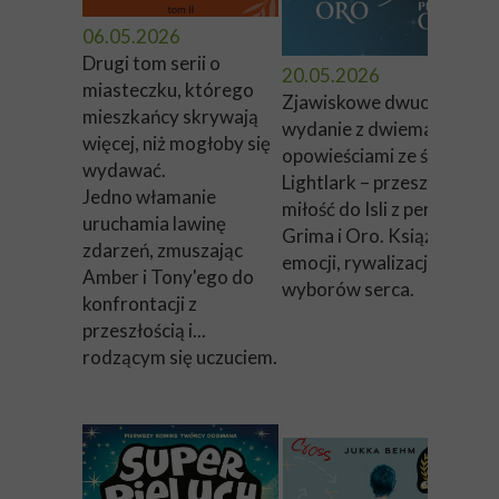
06.05.2026
Drugi tom serii o
20.05.2026
miasteczku, którego
Zjawiskowe dwuokładko
mieszkańcy skrywają
wydanie z dwiema
więcej, niż mogłoby się
opowieściami ze świata
wydawać.
Lightlark – przeszłość i
Jedno włamanie
miłość do Isli z perspekty
uruchamia lawinę
Grima i Oro. Książka pełn
zdarzeń, zmuszając
emocji, rywalizacji i
Amber i Tony'ego do
wyborów serca.
konfrontacji z
przeszłością i...
rodzącym się uczuciem.