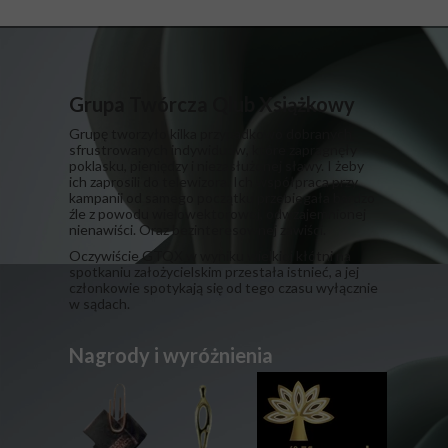
Grupa Twórcza Qlub Xsiążkowy
Grupę tworzyło kilka przypadkowo dobranych,
sfrustrowanych indywiduów, które zapragnęły
poklasku, pieniędzy i niezasłużonej sławy. I żeby
ich zaprosili do telewizora. Ich współpraca przy
kampanii od samego początku przebiegała bardzo
źle z powodu wielowektorowej, odwzajemnionej
nienawiści. Oraz bezinteresownej zawiści.
​Oczywiście GTQX w wyniku wielkiej kłótni na
spotkaniu założycielskim przestała istnieć, a jej
członkowie spotykają się od tego czasu wyłącznie
w sądach.
Nagrody i wyróżnienia