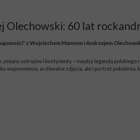
 Olechowski: 60 lat rockandr
ej znajomości" z Wojciechem Mannem i Andrzejem Olechows
y, zmiany ustrojów i kontynenty – między legendą polskiego 
ko wspomnienia, archiwalne zdjęcia, ale i portret pokolenia, 