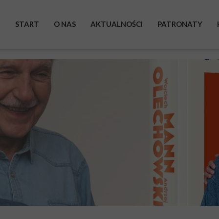
START
O NAS
AKTUALNOŚCI
PATRONATY
BOHATEROWIE
WYSTAWA
ZRZUTKA
POMAGAM