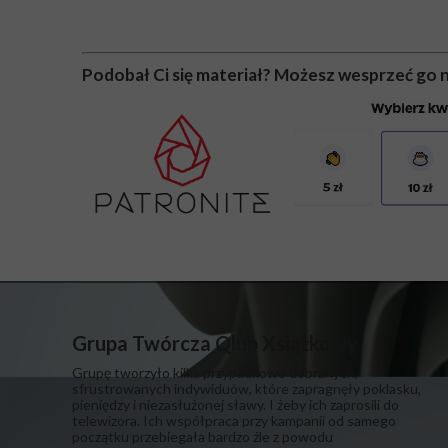
Podobał Ci się materiał? Możesz wesprzeć go n
Grupa Twórcza Qlub Xsiążkowy
Grupę tworzyło kilka przypadkowo dobranych,
sfrustrowanych indywiduów, które zapragnęły poklasku,
pieniędzy i niezasłużonej sławy. I żeby ich zaprosili do
telewizora. Ich współpraca przy kampanii od samego
początku przebiegała bardzo źle z powodu