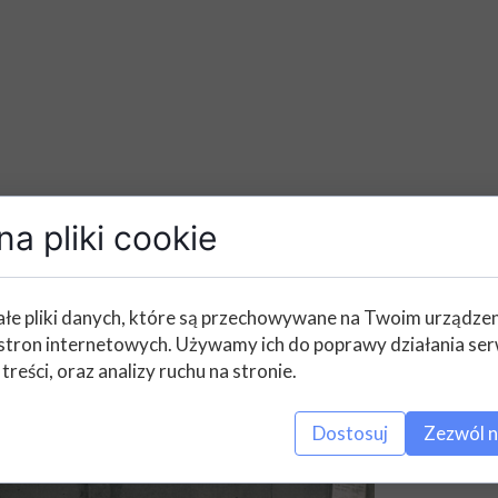
a pliki cookie
łe pliki danych, które są przechowywane na Twoim urządze
stron internetowych. Używamy ich do poprawy działania ser
 treści, oraz analizy ruchu na stronie.
anna i Andrzeja Olechowskiego!
y Andrzej Olechowski zmienił w siódmej klasie szkołę podsta
Dostosuj
Zezwól n
posłuchał.