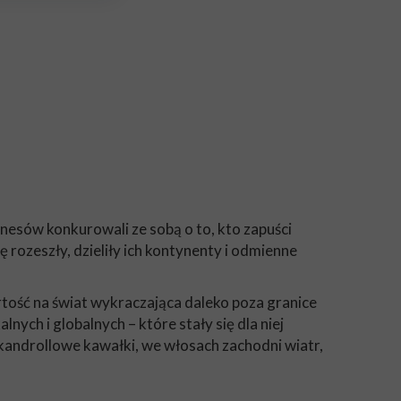
onesów konkurowali ze sobą o to, kto zapuści
ię rozeszły, dzieliły ich kontynenty i odmienne
tość na świat wykraczająca daleko poza granice
ych i globalnych – które stały się dla niej
kandrollowe kawałki, we włosach zachodni wiatr,