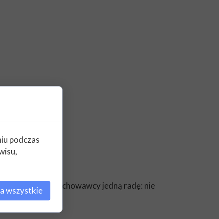
niu podczas
wisu,
wową, dostał od wychowawcy jedną radę: nie
a wszystkie