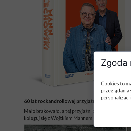
Zgoda n
Cookies to ma
przeglądania 
personalizacji
60 lat rockandrollowej przyjaźni Wojciecha M
Mało brakowało, a tej przyjaźni by nie było. Gd
koleguj się z Wojtkiem Mannem. Na szczęście nie 