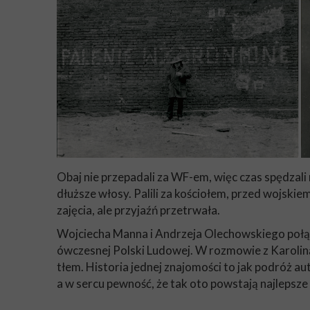
Obaj nie przepadali za WF-em, więc czas spędzali
dłuższe włosy. Palili za kościołem, przed wojskiem
zajęcia, ale przyjaźń przetrwała.
Wojciecha Manna i Andrzeja Olechowskiego połąc
ówczesnej Polski Ludowej. W rozmowie z Karoliną O
tłem. Historia jednej znajomości to jak podróż 
a w sercu pewność, że tak oto powstają najlepsz