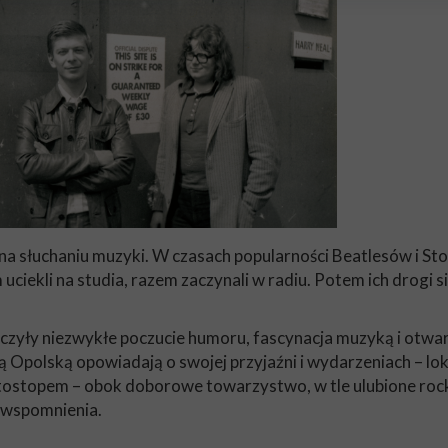
 na słuchaniu muzyki. W czasach popularności Beatlesów i St
 uciekli na studia, razem zaczynali w radiu. Potem ich drogi s
zyły niezwykłe poczucie humoru, fascynacja muzyką i otwar
polską opowiadają o swojej przyjaźni i wydarzeniach – lokaln
autostopem – obok doborowe towarzystwo, w tle ulubione roc
e wspomnienia.