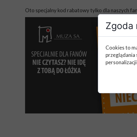
Oto specjalny kod rabatowy tylko dla naszych
Zgoda n
Cookies to ma
przeglądania 
personalizacji