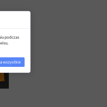
niu podczas
wisu,
a wszystkie