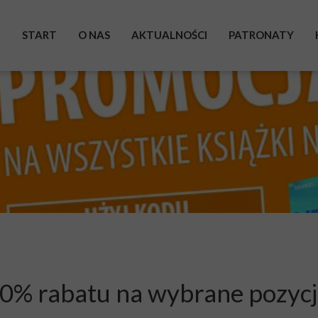
START
O NAS
AKTUALNOŚCI
PATRONATY
BOHATEROWIE
WYSTAWA
ZRZUTKA
POMAGAM
40% rabatu na wybrane pozy