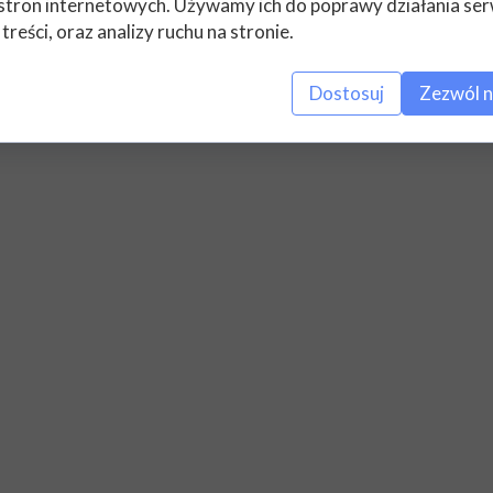
anie oko w oko z niebezpieczeństwami, jakich do tej pory nie
stron internetowych. Używamy ich do poprawy działania ser
godnie ze swym życzeniem urodzinowym, może w końcu zobaczy
 treści, oraz analizy ruchu na stronie.
rawy, że już wkrótce ich świat zadrży w posadach. Niebezpiecz
Dostosuj
Zezwól n