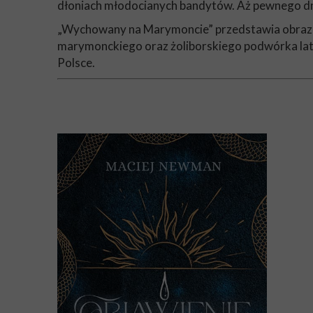
dłoniach młodocianych bandytów. Aż pewnego dnia
„Wychowany na Marymoncie” przedstawia obraz dzis
marymonckiego oraz żoliborskiego podwórka lat 80
Polsce.