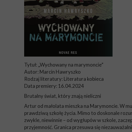
Tytuł: „Wychowany na marymoncie”
Autor: Marcin Hawryszko
Rodzaj literatury: Literatura kobieca
Data premiery: 16.04.2024
Brutalny świat, który znają nieliczni
Artur od małolata mieszka na Marymoncie. W mur
prawdziwą szkołę życia. Mimo to doskonale rozum
zwykle, niewinnie – od wygłupów w szkole, zacze
przyjemność. Granica przesuwa się niezauważalnie