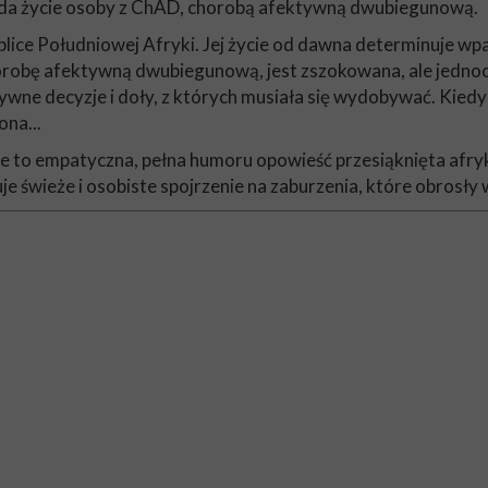
ląda życie osoby z ChAD, chorobą afektywną dwubiegunową.
ice Południowej Afryki. Jej życie od dawna determinuje wpad
orobę afektywną dwubiegunową, jest zszokowana, ale jednoc
sywne decyzje i doły, z których musiała się wydobywać. Kiedy
ona...
 to empatyczna, pełna humoru opowieść przesiąknięta afryk
e świeże i osobiste spojrzenie na zaburzenia, które obrosł