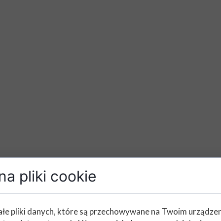
a pliki cookie
k domek z kart. Nieoczekiwany atak najeźdźców sprawia, że oc
owany na konfrontację z okrutnym światem. Niespodziewanie
łe pliki danych, które są przechowywane na Twoim urządze