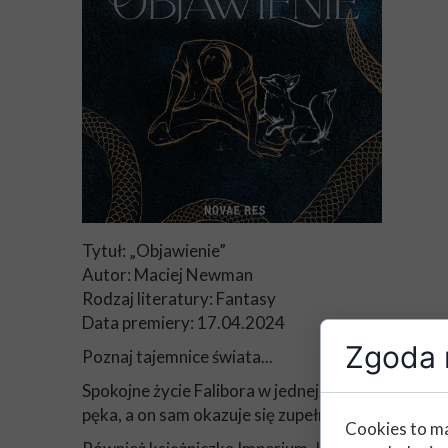
Tytuł: „Objawienie”
Autor: Maciej Newman
Rodzaj literatury: Fantasy
Data premiery: 17.04.2024
Zgoda n
Poznaj tajemnice świata...
Spokojne życie Falibora w jednej chwili runęło ja
pęka, a on sam okazuje się zupełnie nieprzygot
Cookies to ma