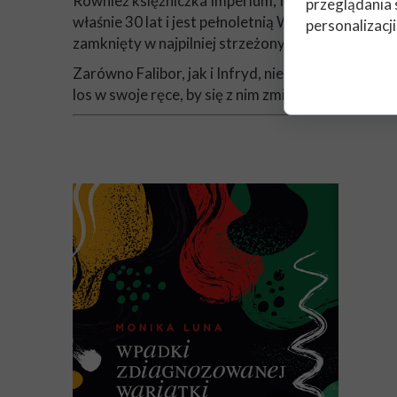
Również księżniczka Imperium, Infryd, wkrótce st
przeglądania 
właśnie 30 lat i jest pełnoletnią Welendorką. Z
personalizacji
zamknięty w najpilniej strzeżonym więzieniu.
Zarówno Falibor, jak i Infryd, nie zdają sobie sp
los w swoje ręce, by się z nim zmierzyć...