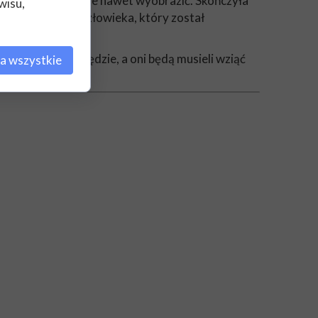
 była w stanie sobie nawet wyobrazić. Skończyła
wisu,
ć Slavikaena – człowieka, który został
eństwo czyha wszędzie, a oni będą musieli wziąć
a wszystkie