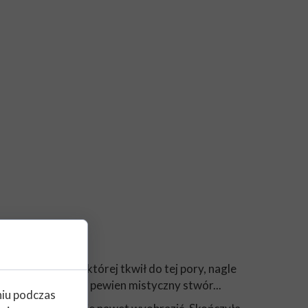
hronna bańka, w której tkwił do tej pory, nagle
 pomaga mu w tym pewien mistyczny stwór...
niu podczas