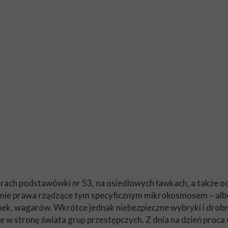
ach podstawówki nr 53, na osiedlowych ławkach, a także od
ie prawa rządzące tym specyficznym mikrokosmosem – albo je
pek, wagarów. Wkrótce jednak niebezpieczne wybryki i drob
 w stronę świata grup przestępczych. Z dnia na dzień proca 