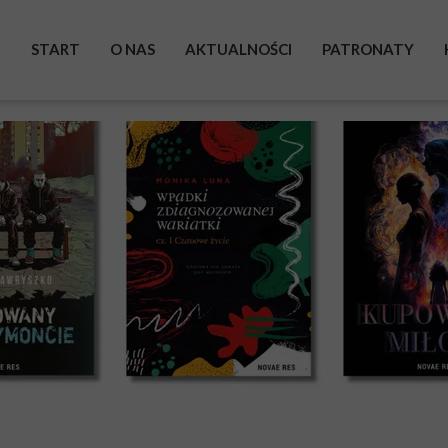
START
O NAS
AKTUALNOŚCI
PATRONATY
BOHATEROWIE
WYSTAWA
ZRZUTKA
POMAGAM