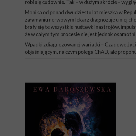
robi się cudownie. Tak – w dużym skrócie – wyg
Monika od ponad dwudziestu lat mieszka w Republ
załamaniu nerwowym lekarz diagnozuje u niej ch
brały się te wszystkie huśtawki nastrojów, impul
że w całym tym procesie nie jest jednak osamotni
Wpadki zdiagnozowanej wariatki – Czadowe życie
objaśniającym, na czym polega ChAD, ale proponuj