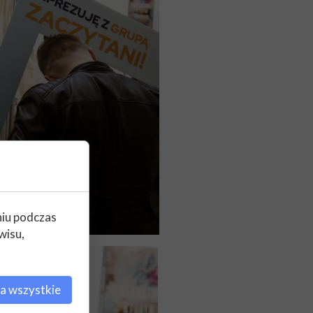
niu podczas
wisu,
a wszystkie