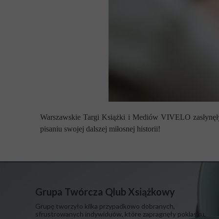
Warszawskie Targi Książki i Mediów VIVELO zasłynęły
pisaniu swojej dalszej miłosnej historii!
Grupa Twórcza Qlub Xsiążkowy
Grupę tworzyło kilka przypadkowo dobranych,
sfrustrowanych indywiduów, które zapragnęły poklasku,