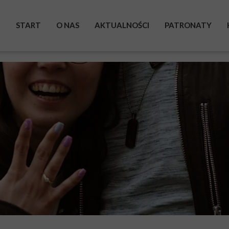
START
O NAS
AKTUALNOŚCI
PATRONATY
BOHATEROWIE
WYSTAWA
ZRZUTKA
POMAGAM