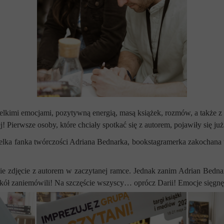
lkimi emocjami, pozytywną energią, masą książek, rozmów, a także z 
! Pierwsze osoby, które chciały spotkać się z autorem, pojawiły się 
wielka fanka twórczości Adriana Bednarka, bookstagramerka zakochan
bie zdjęcie z autorem w zaczytanej ramce. Jednak zanim Adrian Bedna
wokół zaniemówili! Na szczęście wszyscy… oprócz Darii! Emocje sięgnę