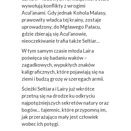
wywołują konflikty z wrogimi
Acul’anami. Gdy jednak Kohola Malasy,
prawowity władca tej krainy, zostaje
uprowadzony, do Mgławego Pałacu,
gdzie zbierają się Acul’anowie,
nieoczekiwanie trafia także Seltiar...
W tym samym czasie młoda Laira
poświęca się badaniu waków –
zagadkowych, wypukłych znaków
kaligraficznych, które pojawiają się na
ziemi i budzą grozę w szeregach armii.
Ścieżki Seltiara i Lairy już wkrótce
przetną się na drodze ku odkryciu
najpotężniejszych sekretów natury oraz
bogów... tajemnic, które przypomną im,
jak przerażająco mały jest człowiek
wobec ich potęgi.