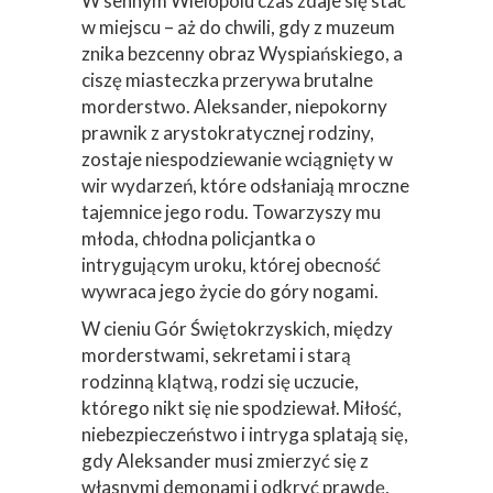
W sennym Wielopolu czas zdaje się stać
w miejscu – aż do chwili, gdy z muzeum
znika bezcenny obraz Wyspiańskiego, a
ciszę miasteczka przerywa brutalne
morderstwo. Aleksander, niepokorny
prawnik z arystokratycznej rodziny,
zostaje niespodziewanie wciągnięty w
wir wydarzeń, które odsłaniają mroczne
tajemnice jego rodu. Towarzyszy mu
młoda, chłodna policjantka o
intrygującym uroku, której obecność
wywraca jego życie do góry nogami.
W cieniu Gór Świętokrzyskich, między
morderstwami, sekretami i starą
rodzinną klątwą, rodzi się uczucie,
którego nikt się nie spodziewał. Miłość,
niebezpieczeństwo i intryga splatają się,
gdy Aleksander musi zmierzyć się z
własnymi demonami i odkryć prawdę,