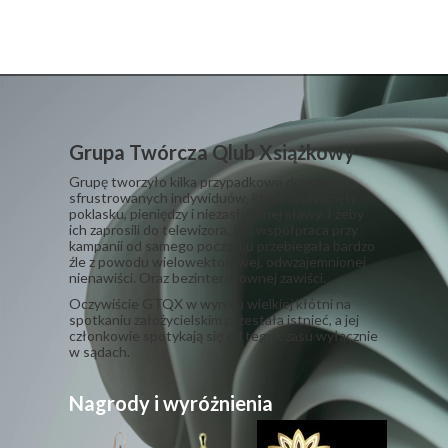
Grupa Twórcza Qlub Xsiążkowy
Grupę tworzyło kilka przypadkowo dobranych,
sfrustrowanych indywiduów, które zapragnęły
poklasku, pieniędzy i niezasłużonej sławy. I żeby
ich zaprosili do telewizora. Ich współpraca przy
kampanii od samego początku przebiegała bardzo
źle z powodu wielowektorowej, odwzajemnionej
nienawiści. Oraz bezinteresownej zawiści.
​Oczywiście GTQX w wyniku wielkiej kłótni na
spotkaniu założycielskim przestała istnieć, a jej
członkowie spotykają się od tego czasu wyłącznie
w sądach.
Nagrody i wyróżnienia