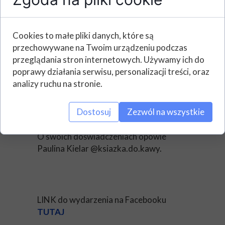
Rozmowę poprowadzi Wioleta
Cookies to małe pliki danych, które są
Sadowska. Będzie oczywiście okazja do
przechowywane na Twoim urządzeniu podczas
pamiątkowych zdjęć z autorkami i
przeglądania stron internetowych. Używamy ich do
wzięcia autografów.
poprawy działania serwisu, personalizacji treści, oraz
Po spotkaniu planujemy dodatkową
analizy ruchu na stronie.
atrakcję – mini warsztaty z
komponowania zdjęć i filmów na social
Dostosuj
Zezwól na wszystkie
media.
O swoich doświadczeniach opowie
Paulina Kielar @ksiazka.do.kawy.
LINK do wydarzenia na Facebooku
TUTAJ