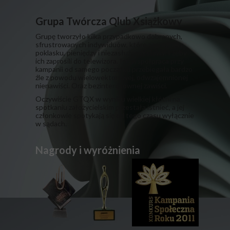
Grupa Twórcza Qlub Xsiążkowy
Grupę tworzyło kilka przypadkowo dobranych,
sfrustrowanych indywiduów, które zapragnęły
poklasku, pieniędzy i niezasłużonej sławy. I żeby
ich zaprosili do telewizora. Ich współpraca przy
kampanii od samego początku przebiegała bardzo
źle z powodu wielowektorowej, odwzajemnionej
nienawiści. Oraz bezinteresownej zawiści.
​Oczywiście GTQX w wyniku wielkiej kłótni na
spotkaniu założycielskim przestała istnieć, a jej
członkowie spotykają się od tego czasu wyłącznie
w sądach.
Nagrody i wyróżnienia