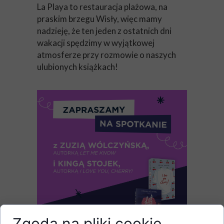
La Playa to restauracja plażowa, na
praskim brzegu Wisły, więc mamy
nadzieję, że ten jeden z ostatnich dni
wakacji spędzimy w wyjątkowej
atmosferze przy rozmowie o naszych
ulubionych książkach!
Zgoda na pliki cookie