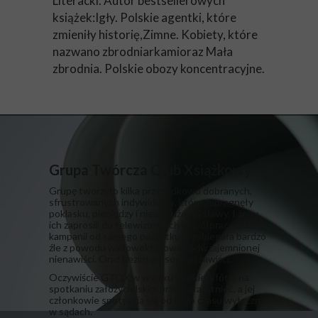
Literacki. Autor bestsellerowych
książek:Igły. Polskie agentki, które
zmieniły historię,Zimne. Kobiety, które
nazwano zbrodniarkamioraz Mała
zbrodnia. Polskie obozy koncentracyjne.
Grupa Twórcza Qlub Xsiążkowy
Grupę tworzyło kilka przypadkowo dobranych,
sfrustrowanych indywiduów, które zapragnęły
poklasku, pieniędzy i niezasłużonej sławy. I żeby
ich zaprosili do telewizora. Ich współpraca przy
kampanii od samego początku przebiegała bardzo
źle z powodu wielowektorowej, odwzajemnionej
nienawiści. Oraz bezinteresownej zawiści.
​Oczywiście GTQX w wyniku wielkiej kłótni na
spotkaniu założycielskim przestała istnieć, a jej
członkowie spotykają się od tego czasu wyłącznie
w sądach.