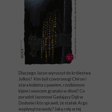
Dlaczego Jazon wyruszył do królestwa
Jolkos? Kim byli czworonogi Chiron i
stara kobieta z pawiem, rzeźbionym
kijem i owocem granatu w dłoni? Co
poradził Jazonowi Gadający Dąb w
Dodonie i kto sprawił, że statek Argo
wypłynął na wody? Jaką rolę w tej