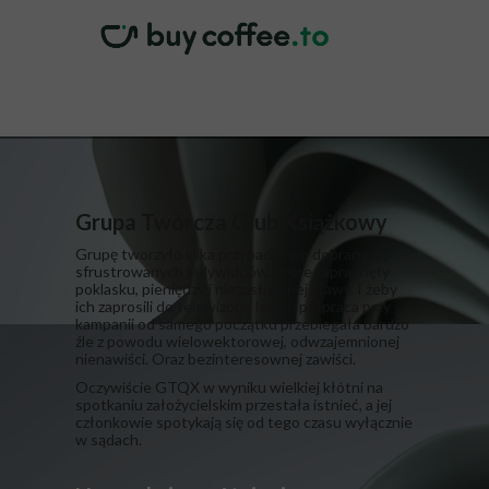
Grupa Twórcza Qlub Xsiążkowy
Grupę tworzyło kilka przypadkowo dobranych,
sfrustrowanych indywiduów, które zapragnęły
poklasku, pieniędzy i niezasłużonej sławy. I żeby
ich zaprosili do telewizora. Ich współpraca przy
kampanii od samego początku przebiegała bardzo
źle z powodu wielowektorowej, odwzajemnionej
nienawiści. Oraz bezinteresownej zawiści.
​Oczywiście GTQX w wyniku wielkiej kłótni na
spotkaniu założycielskim przestała istnieć, a jej
członkowie spotykają się od tego czasu wyłącznie
w sądach.