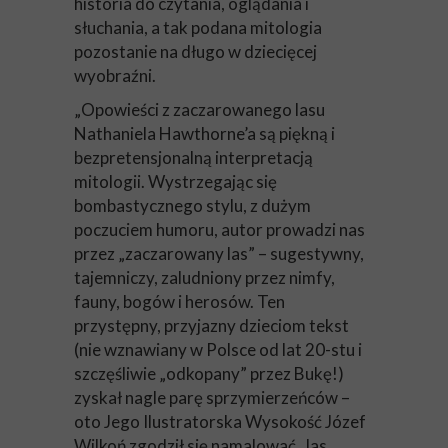
historia do czytania, oglądania i
słuchania, a tak podana mitologia
pozostanie na długo w dziecięcej
wyobraźni.
„Opowieści z zaczarowanego lasu
Nathaniela Hawthorne’a są piękną i
bezpretensjonalną interpretacją
mitologii. Wystrzegając się
bombastycznego stylu, z dużym
poczuciem humoru, autor prowadzi nas
przez „zaczarowany las” – sugestywny,
tajemniczy, zaludniony przez nimfy,
fauny, bogów i herosów. Ten
przystępny, przyjazny dzieciom tekst
(nie wznawiany w Polsce od lat 20-stu i
szczęśliwie „odkopany” przez Bukę!)
zyskał nagle parę sprzymierzeńców –
oto Jego Ilustratorska Wysokość Józef
Wilkoń zgodził się namalować „las