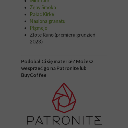
Minotaur
Zęby Smoka
Pałac Kirke
Nasiona granatu
Pigmeje
Złote Runo (premiera grudzień
2023)
Podobał Ci się materiał? Możesz
wesprzeć go na Patronite lub
BuyCoffee