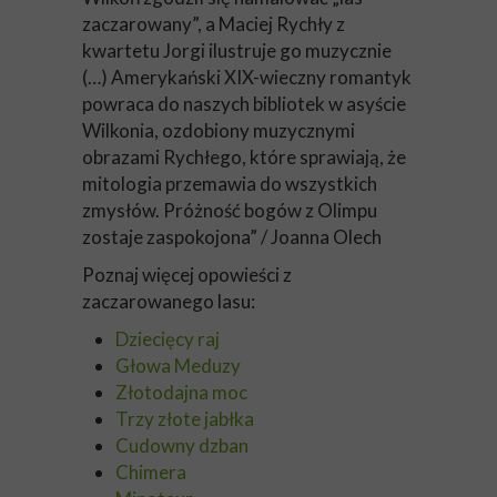
zaczarowany”, a Maciej Rychły z
kwartetu Jorgi ilustruje go muzycznie
(…) Amerykański XIX-wieczny romantyk
powraca do naszych bibliotek w asyście
Wilkonia, ozdobiony muzycznymi
obrazami Rychłego, które sprawiają, że
mitologia przemawia do wszystkich
zmysłów. Próżność bogów z Olimpu
zostaje zaspokojona” / Joanna Olech
Poznaj więcej opowieści z
zaczarowanego lasu:
Dziecięcy raj
Głowa Meduzy
Złotodajna moc
Trzy złote jabłka
Cudowny dzban
Chimera