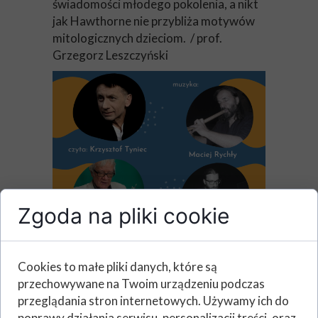
świadomości młodego pokolenia, a nikt
jak Hawthorne nie przybliża motywów
mitologicznych dzieciom. / prof.
Grzegorz Leszczyński
Zgoda na pliki cookie
Cookies to małe pliki danych, które są
PREMIERA 4 grudnia 2023
przechowywane na Twoim urządzeniu podczas
przeglądania stron internetowych. Używamy ich do
Dlaczego Jazon wyruszył do królestwa
poprawy działania serwisu, personalizacji treści, oraz
Jolkos? Kim byli czworonogi Chiron i